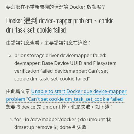
要怎麼在不重新開機的情況讓 Docker 啟動呢？
Docker 遇到 device-mapper problem、cookie
dm_task_set_cookie failed
由錯誤訊息查看，主要錯誤訊息在這邊：
prior storage driver devicemapper failed:
devmapper: Base Device UUID and Filesystem
verification failed: devicemapper: Can't set
cookie dm_task_set_cookie failed"
由此篇文章
Unable to start Docker due device-mapper
problem "Can't set cookie dm_task_set_cookie failed"
想要將 device 先 umount 掉，也是失敗，如下述：
for i in /dev/mapper/docker-; do umount $i;
dmsetup remove $i; done # 失敗