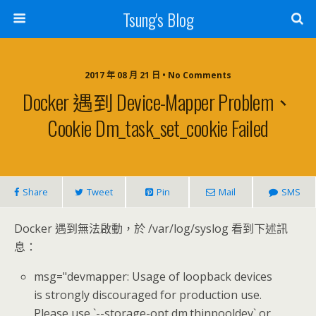
Tsung's Blog
2017 年 08 月 21 日 • No Comments
Docker 遇到 Device-Mapper Problem、
Cookie Dm_task_set_cookie Failed
Share
Tweet
Pin
Mail
SMS
Docker 遇到無法啟動，於 /var/log/syslog 看到下述訊
息：
msg="devmapper: Usage of loopback devices
is strongly discouraged for production use.
Please use `--storage-opt dm.thinpooldev` or