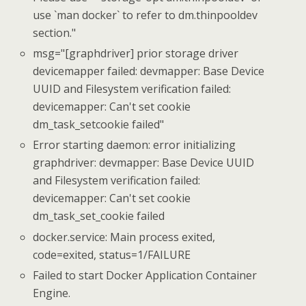
use `man docker` to refer to dm.thinpooldev
section."
msg="[graphdriver] prior storage driver
devicemapper failed: devmapper: Base Device
UUID and Filesystem verification failed:
devicemapper: Can't set cookie
dm_task_setcookie failed"
Error starting daemon: error initializing
graphdriver: devmapper: Base Device UUID
and Filesystem verification failed:
devicemapper: Can't set cookie
dm_task_set_cookie failed
docker.service: Main process exited,
code=exited, status=1/FAILURE
Failed to start Docker Application Container
Engine.