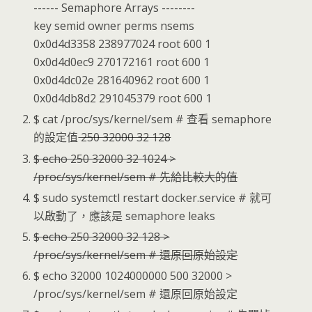
------ Semaphore Arrays --------
key semid owner perms nsems
0x0d4d3358 238977024 root 600 1
0x0d4d0ec9 270172161 root 600 1
0x0d4dc02e 281640962 root 600 1
0x0d4db8d2 291045379 root 600 1
$ cat /proc/sys/kernel/sem # 查看 semaphore
的設定值
250 32000 32 128
$ echo 250 32000 32 1024 >
/proc/sys/kernel/sem # 先給比較大的值
$ sudo systemctl restart docker.service # 就可
以啟動了，應該是 semaphore leaks
$ echo 250 32000 32 128 >
/proc/sys/kernel/sem # 還原回原始設定
$ echo 32000 1024000000 500 32000 >
/proc/sys/kernel/sem # 還原回原始設定