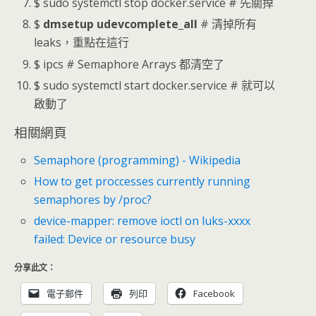
$ sudo systemctl stop docker.service # 先關掉
$
dmsetup udevcomplete_all
# 清掉所有
leaks，重點在這行
$ ipcs # Semaphore Arrays 都清空了
$ sudo systemctl start docker.service # 就可以
啟動了
相關網頁
Semaphore (programming) - Wikipedia
How to get proccesses currently running
semaphores by /proc?
device-mapper: remove ioctl on luks-xxxx
failed: Device or resource busy
分享此文：
電子郵件
列印
Facebook