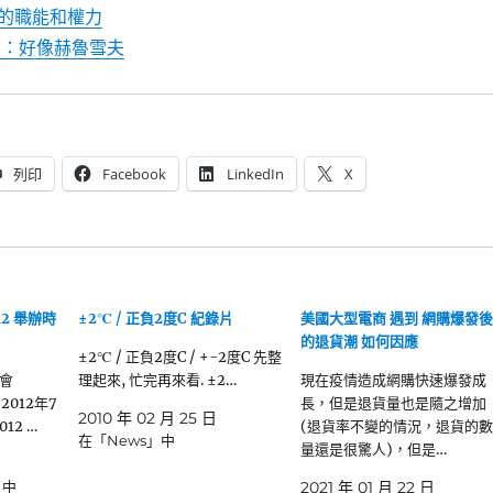
的職能和權力
媒：好像赫魯雪夫
列印
Facebook
LinkedIn
X
12 舉辦時
±2℃ / 正負2度C 紀錄片
美國大型電商 遇到 網購爆發後
的退貨潮 如何因應
±2℃ / 正負2度C / +-2度C 先整
會
理起來, 忙完再來看. ±2…
現在疫情造成網購快速爆發成
2012年7
長，但是退貨量也是隨之增加
2010 年 02 月 25 日
012 …
(退貨率不變的情況，退貨的數
在「News」中
量還是很驚人)，但是…
」中
2021 年 01 月 22 日