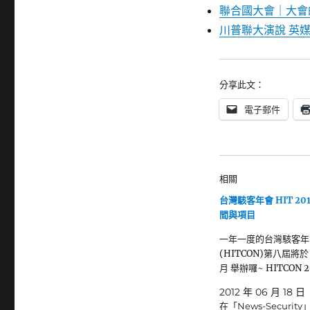
聯合國大會｜大會
川普聯大演說 英
分享此文：
電子郵件
相關
台灣駭客年會 HIT 20
間與項目
一年一度的台灣駭客年
(HITCON)第八屆將於 
月 舉辦囉~ HITCON 2
2012 年 06 月 18 日
在「News-Security