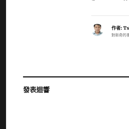
作者:
Ts
對新奇的事
發表迴響