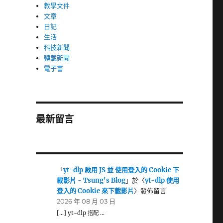
教學文件
文章
日記
生活
科技新聞
轉載新聞
電子書
最新留言
「
yt-dlp 啟用 JS 並 使用登入的 Cookie 下
載影片 - Tsung's Blog
」於〈
yt-dlp 使用
登入的 Cookie 來下載影片
〉發佈留言
2026 年 08 月 03 日
[…] yt-dlp 搭配 …