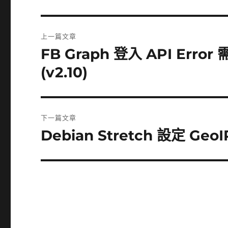
文
上一篇文章
章
FB Graph 登入 API Error
上
一
導
(v2.10)
篇
覽
文
章:
下一篇文章
Debian Stretch 設定 G
下
一
篇
文
章: