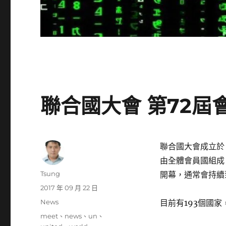
聯合國大會 第72屆
聯合國大會成立於 
由全體會員國組成
作
Tsung
開幕，通常會持續
者
發
2017 年 09 月 22 日
佈
分
News
目前有193個國家
日
類
標
meet
、
news
、
un
、
期: