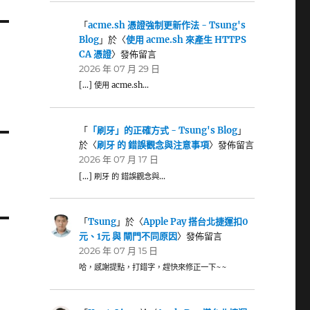
「
acme.sh 憑證強制更新作法 - Tsung's
Blog
」於〈
使用 acme.sh 來產生 HTTPS
CA 憑證
〉發佈留言
2026 年 07 月 29 日
[…] 使用 acme.sh…
「
「刷牙」的正確方式 - Tsung's Blog
」
於〈
刷牙 的 錯誤觀念與注意事項
〉發佈留言
2026 年 07 月 17 日
[…] 刷牙 的 錯誤觀念與…
「
Tsung
」於〈
Apple Pay 搭台北捷運扣0
元、1元 與 閘門不同原因
〉發佈留言
2026 年 07 月 15 日
哈，感謝提點，打錯字，趕快來修正一下~~