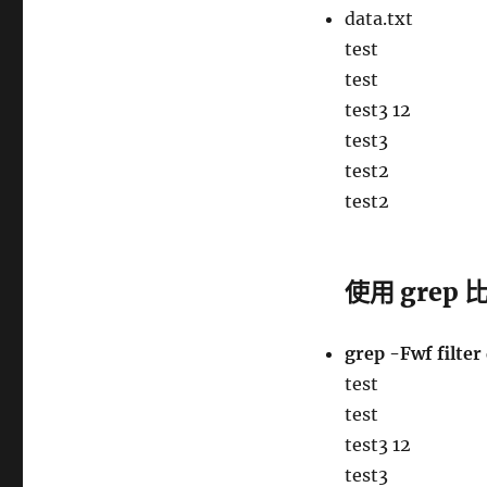
data.txt
test
test
test3 12
test3
test2
test2
使用 gre
grep -Fwf filter
test
test
test3 12
test3