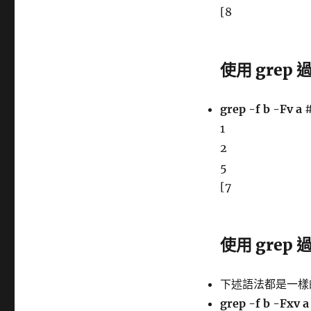
[8
使用 gre
grep -f b -Fv a
#
1
2
5
[7
使用 gre
下述語法都是一樣的 (a 
grep -f b -Fxv a