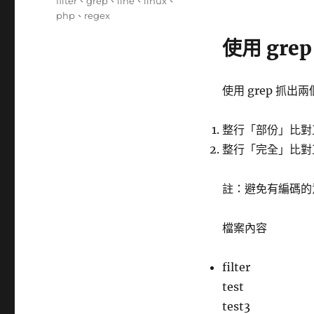
籤
filter
、
grep
、
line
、
linux
、
php
、
regex
使用 gr
使用 grep 抓
整行「部份」比對
整行「完全」比對
註：避免有編碼的意外，
檔案內容
filter
test
test3