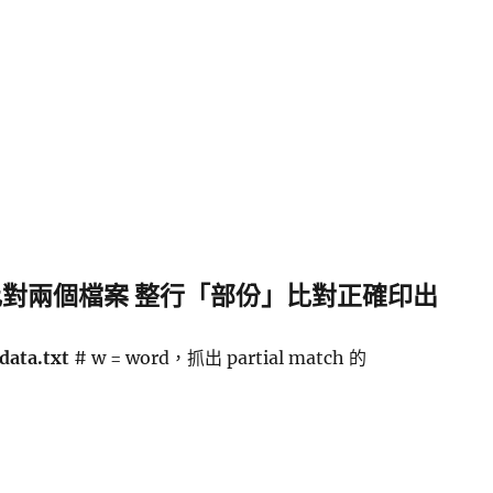
p 比對兩個檔案 整行「部份」比對正確印出
 data.txt
# w = word，抓出 partial match 的