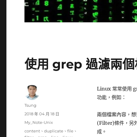
使用 grep 過濾兩
Linux 常常使用 
功能，例如：
作
Tsung
者
發
2018 年 04 月 18 日
兩個檔案內容，想
佈
分
My_Note-Unix
(Filter)條件
日
類
標
content
、
duplicate
、
file
、
成。
期: