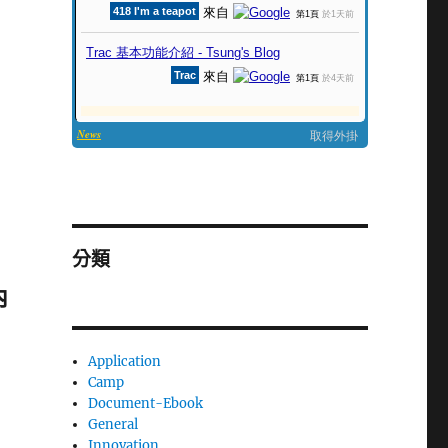
分類
內
Application
Camp
Document-Ebook
General
Innovation