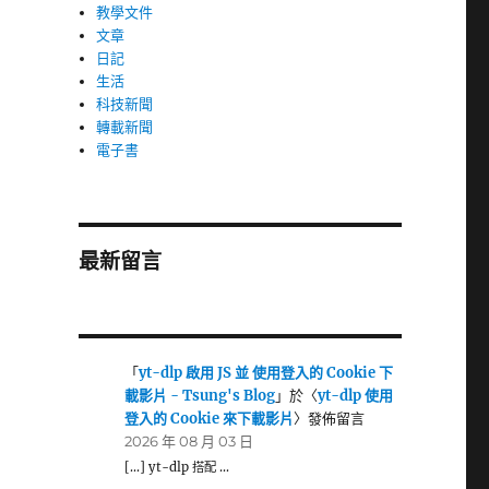
教學文件
文章
日記
生活
科技新聞
轉載新聞
電子書
最新留言
「
yt-dlp 啟用 JS 並 使用登入的 Cookie 下
載影片 - Tsung's Blog
」於〈
yt-dlp 使用
登入的 Cookie 來下載影片
〉發佈留言
2026 年 08 月 03 日
[…] yt-dlp 搭配 …