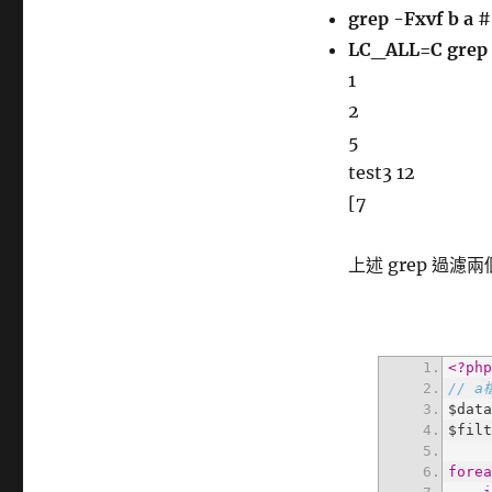
grep -Fxvf b a
#
LC_ALL=C grep 
1
2
5
test3 12
[7
上述 grep 過
<?ph
// 
$dat
$fil
fore