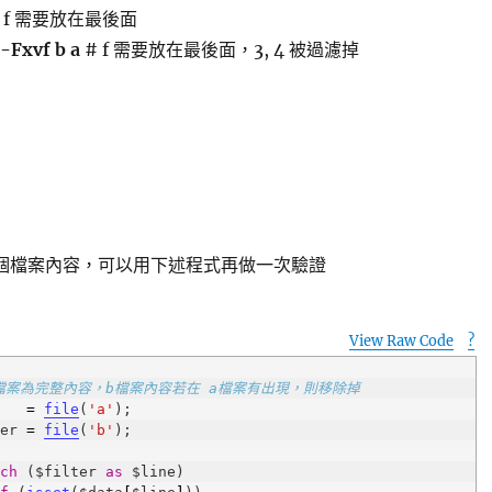
 f 需要放在最後面
-Fxvf b a
# f 需要放在最後面，3, 4 被過濾掉
濾兩個檔案內容，可以用下述程式再做一次驗證
View Raw Code
?
p
a檔案為完整內容，b檔案內容若在 a檔案有出現，則移除掉
a   
=
file
(
'a'
ter 
=
file
(
'b'
ach
 ($filter 
as