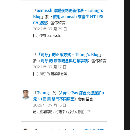
「
acme.sh 憑證強制更新作法 - Tsung's
Blog
」於〈
使用 acme.sh 來產生 HTTPS
CA 憑證
〉發佈留言
2026 年 07 月 29 日
[…] 使用 acme.sh…
「
「刷牙」的正確方式 - Tsung's Blog
」
於〈
刷牙 的 錯誤觀念與注意事項
〉發佈留言
2026 年 07 月 17 日
[…] 刷牙 的 錯誤觀念與…
「
Tsung
」於〈
Apple Pay 搭台北捷運扣0
元、1元 與 閘門不同原因
〉發佈留言
2026 年 07 月 15 日
哈，感謝提點，打錯字，趕快來修正一下~~