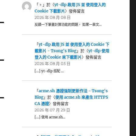
「
。
」於〈
yt-dlp 啟用 JS 並 使用登入的
Cookie 下載影片
〉發佈留言
2026 年 08 月 08 日
反饋一下筆畫計算功能的問題， 如果一串文…
「
yt-dlp 啟用 JS 並 使用登入的 Cookie 下
載影片 - Tsung's Blog
」於〈
yt-dlp 使用
登入的 Cookie 來下載影片
〉發佈留言
2026 年 08 月 03 日
[…] yt-dlp 搭配 …
「
acme.sh 憑證強制更新作法 - Tsung's
Blog
」於〈
使用 acme.sh 來產生 HTTPS
CA 憑證
〉發佈留言
2026 年 07 月 29 日
[…] 使用 acme.sh…