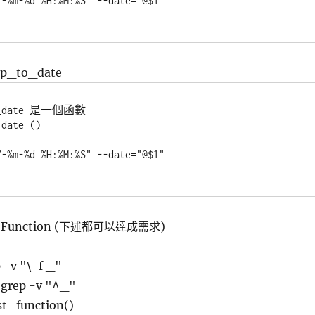
mp_to_date
to_date 是一個函數

date ()

unction (下述都可以達成需求)
p -v "\-f _"
| grep -v "^_"
_function()