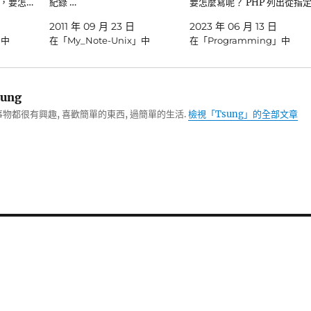
，要怎…
紀錄 …
要怎麼寫呢？ PHP 列出從指定
2011 年 09 月 23 日
2023 年 06 月 13 日
」中
在「My_Note-Unix」中
在「Programming」中
ung
物都很有興趣, 喜歡簡單的東西, 過簡單的生活.
檢視「Tsung」的全部文章