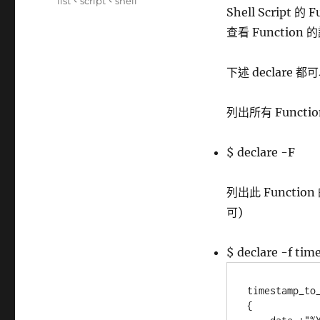
籤
list
、
script
、
shell
Shell Scrip
查看 Function
下述 declare 都可
列出所有 Functio
$ declare -F
列出此 Functio
可)
$ declare -f ti
timestamp_to_
{
