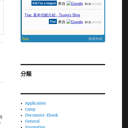
分類
Application
Camp
Document-Ebook
到
General
，
Innovation