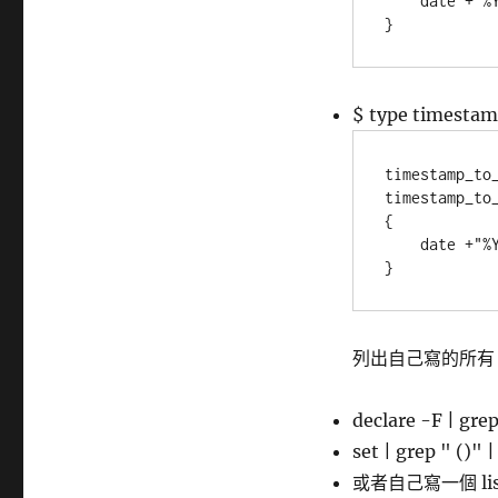
    date +"%Y-%m-%d %H:%M:%S" --date="@$1"

}
$ type timesta
timestamp_
timestamp_to_
{

    date +"%Y-%m-%d %H:%M:%S" --date="@$1"

}
列出自己寫的所有 F
declare -F | gre
set | grep " ()" 
或者自己寫一個 list