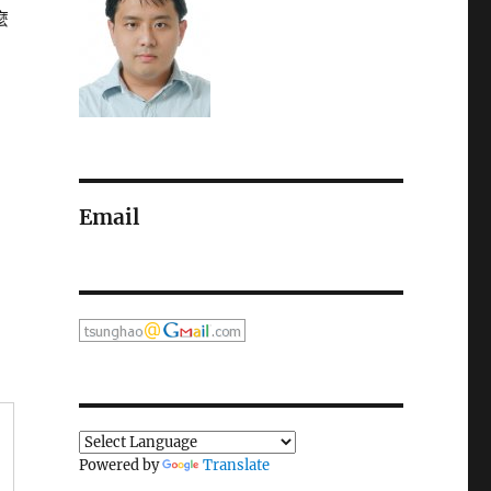
麼
Email
即
Powered by
Translate