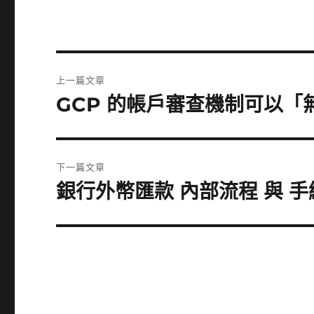
文
上一篇文章
章
GCP 的帳戶審查機制可以「無
上
一
導
篇
覽
文
下一篇文章
章:
銀行外幣匯款 內部流程 與 手
下
一
篇
文
章: