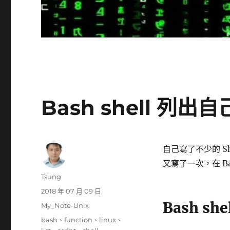
Bash shell 列出自
自己寫了不少的 Sh
又寫了一次，在 Bas
作
Tsung
者
發
2018 年 07 月 09 日
佈
Bash sh
分
My_Note-Unix
日
類
標
bash
、
function
、
linux
、
期: