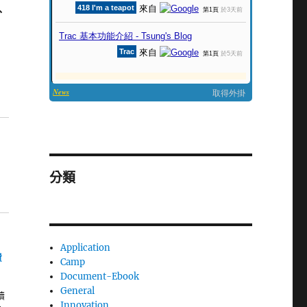
外
分類
Application
費
Camp
Document-Ebook
General
續
Innovation