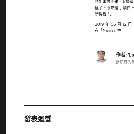
匯出來很困難，看這篇
懂了，原來是 手續費 
所得稅 共…
2019 年 06 月 12 日
在「News」中
作者:
Ts
對新奇的事
發表迴響