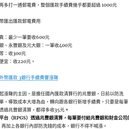
再多打一通郵電費，整個匯款手續費幾乎都要超過 1000元
幣匯出匯款郵電費用
貴：最少一筆要收600元
銀、永豐銀及元大銀：一筆收400元
等：收300元
便宜：收220元。
外幣匯款 3銀行手續費響漲聲
起漲聲的主因，是擔任國內匯款清算行的兆豐銀，日前以防洗
單，導致成本大增為由，轉向跟各銀行新增手續費，只要是每筆
透過兆豐銀清算，都得多收35元
。
平台（RPGS）透過兆豐銀清算，每筆要付給兆豐銀和財金公司
，再加上各銀行內部防洗錢的成本，銀行不得不喊漲。