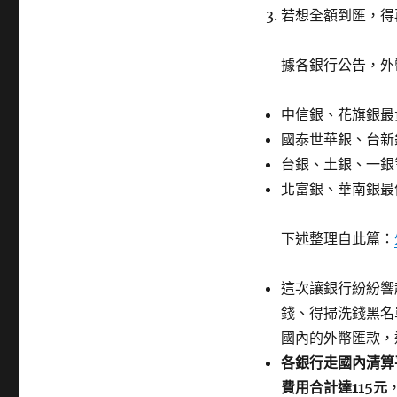
若想全額到匯，得
據各銀行公告，外
中信銀、花旗銀最
國泰世華銀、台新
台銀、土銀、一銀
北富銀、華南銀最
下述整理自此篇：
這次讓銀行紛紛響
錢、得掃洗錢黑名
國內的外幣匯款，
各銀行走國內清算
費用合計達115元