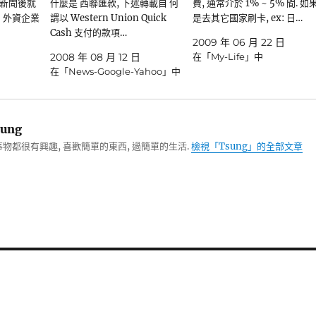
新聞後就
什麼是 西聯匯款, 下述轉載自 何
費, 通常介於 1% ~ 5% 間. 如
+ 外資企業
謂以 Western Union Quick
是去其它國家刷卡, ex: 日…
Cash 支付的款項…
2009 年 06 月 22 日
2008 年 08 月 12 日
在「My-Life」中
在「News-Google-Yahoo」中
ung
物都很有興趣, 喜歡簡單的東西, 過簡單的生活.
檢視「Tsung」的全部文章