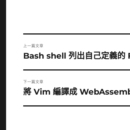
文
上一篇文章
章
Bash shell 列出自己定義的 F
上
一
導
篇
覽
文
下一篇文章
章:
將 Vim 編譯成 WebAsse
下
一
篇
文
章: