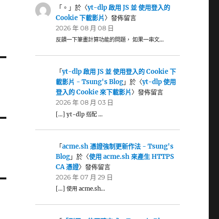
「
。
」於〈
yt-dlp 啟用 JS 並 使用登入的
Cookie 下載影片
〉發佈留言
2026 年 08 月 08 日
反饋一下筆畫計算功能的問題， 如果一串文…
「
yt-dlp 啟用 JS 並 使用登入的 Cookie 下
載影片 - Tsung's Blog
」於〈
yt-dlp 使用
登入的 Cookie 來下載影片
〉發佈留言
2026 年 08 月 03 日
[…] yt-dlp 搭配 …
「
acme.sh 憑證強制更新作法 - Tsung's
Blog
」於〈
使用 acme.sh 來產生 HTTPS
CA 憑證
〉發佈留言
2026 年 07 月 29 日
[…] 使用 acme.sh…