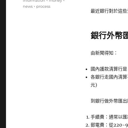
籤
information
、
money
、
news
、
process
最近銀行對於這些
銀行外幣匯
由新聞得知：
國內護款清算行是「
各銀行走國內清算平台
元)
到銀行做外幣匯出
手續費：通常以匯款
郵電費：從220~