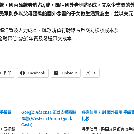
款，國內匯款者約占4成，匯往國外者則約6成，又以企業間的
民眾則多以父母匯款給國外念書的子女做生活費為主，並以美元
統建置及人力成本、匯款清算行轉嫁帳戶交易檢核成本及
行金融電信協會)年費及發送電文成本
列印
Facebook
LinkedIn
X
手續費 -
Google Adsense 正式支援西聯
各家信用卡 刷 國外費用 手續
匯款(Western Union Quick
比較
Cash)
，要把錢
每家信用卡跨國交易都會收手