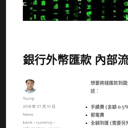
銀行外幣匯款 內部流
想要將錢匯款到國
述：
作
Tsung
者
發
2018 年 07 月 10 日
手續費 (金額 0.5
佈
分
News
郵電費
日
類
標
bank
、
currency
、
全額到匯 (需要另
期: