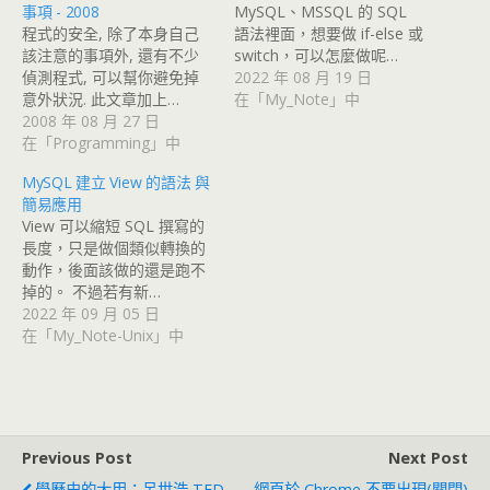
事項 - 2008
MySQL、MSSQL 的 SQL
程式的安全, 除了本身自己
語法裡面，想要做 if-else 或
該注意的事項外, 還有不少
switch，可以怎麼做呢…
偵測程式, 可以幫你避免掉
2022 年 08 月 19 日
意外狀況. 此文章加上…
在「My_Note」中
2008 年 08 月 27 日
在「Programming」中
MySQL 建立 View 的語法 與
簡易應用
View 可以縮短 SQL 撰寫的
長度，只是做個類似轉換的
動作，後面該做的還是跑不
掉的。 不過若有新…
2022 年 09 月 05 日
在「My_Note-Unix」中
Previous Post
Next Post
學歷史的大用：呂世浩 TED
網頁於 Chrome 不要出現(關閉)