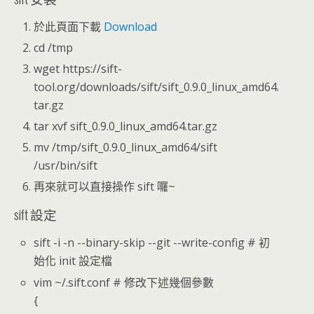
於此頁面下載
Download
cd /tmp
wget https://sift-
tool.org/downloads/sift/sift_0.9.0_linux_amd64.
tar.gz
tar xvf sift_0.9.0_linux_amd64.tar.gz
mv /tmp/sift_0.9.0_linux_amd64/sift
/usr/bin/sift
再來就可以直接操作 sift 囉~
sift 設定
sift -i -n --binary-skip --git --write-config # 初
始化 init 設定檔
vim ~/.sift.conf # 修改下述幾個參數
{