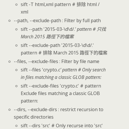
sift -T html,xml pattern # 排除 html /
xml
--path, --exclude-path : Filter by full path
sift --path '2015-03-\d\d/.
' pattern # 只找
March 2015 路徑下的檔案
sift --exclude-path '2015-03-\d\d/.'
pattern # 排除 March 2015 路徑下的檔案
--files, --exclude-files : Filter by file name
sift --files 'crypto
.c' pattern # Only search
in files matching a classic GLOB pattern:
sift --exclude-files 'crypto.c' # pattern
Exclude files matching a classic GLOB
pattern:
--dirs, --exclude-dirs : restrict recursion to
specific directories
sift --dirs 'src' # Only recurse into 'src'