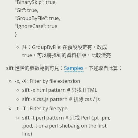
"BinarySkip": true,
"Git": true,
"GroupByFile": true,
"IgnoreCase": true
}
註：GroupByFile: 在預設設定有，改成
true，可以將找到的資料排版，比較漂亮
sift 進階的參數範例可見：
Samples
，下述取自此篇：
-x, -X : Filter by file extension
sift -x html pattern # 只找 HTML
sift -X css,js pattern # 排除 css / js
-t, -T : Filter by file type
sift -t perl pattern # 只找 Perl (.pl, .pm,
.pod, .t or a perl shebang on the first
line)