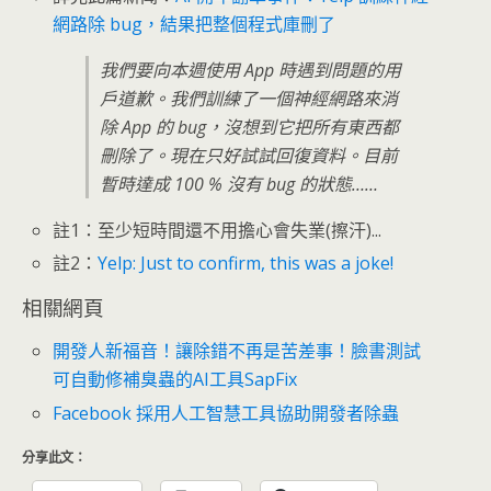
網路除 bug，結果把整個程式庫刪了
我們要向本週使用 App 時遇到問題的用
戶道歉。我們訓練了一個神經網路來消
除 App 的 bug，沒想到它把所有東西都
刪除了。現在只好試試回復資料。目前
暫時達成 100 % 沒有 bug 的狀態……
註1：至少短時間還不用擔心會失業(擦汗)...
註2：
Yelp: Just to confirm, this was a joke!
相關網頁
開發人新福音！讓除錯不再是苦差事！臉書測試
可自動修補臭蟲的AI工具SapFix
Facebook 採用人工智慧工具協助開發者除蟲
分享此文：