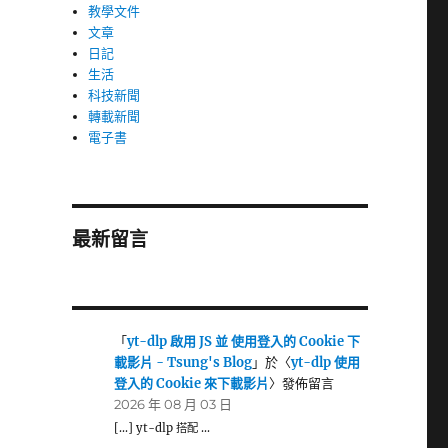
教學文件
文章
日記
生活
科技新聞
轉載新聞
電子書
最新留言
「
yt-dlp 啟用 JS 並 使用登入的 Cookie 下
載影片 - Tsung's Blog
」於〈
yt-dlp 使用
登入的 Cookie 來下載影片
〉發佈留言
2026 年 08 月 03 日
[…] yt-dlp 搭配 …