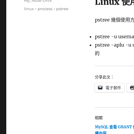
Linux 
分
My_Note-Unix
日
類
標
linux
、
process
、
pstree
期:
籤
pstree 幾個使用
pstree -u us
pstree -aplu
的
分享此文：
電子郵件
相關
MySQL 查看 GRAN
權內容