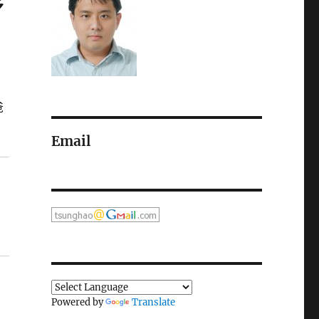
序
爸
Email
Powered by
Translate