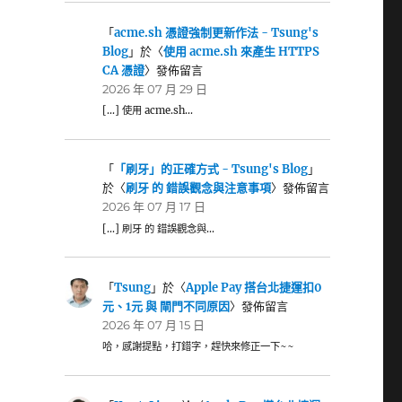
「
acme.sh 憑證強制更新作法 - Tsung's
Blog
」於〈
使用 acme.sh 來產生 HTTPS
CA 憑證
〉發佈留言
2026 年 07 月 29 日
[…] 使用 acme.sh…
「
「刷牙」的正確方式 - Tsung's Blog
」
於〈
刷牙 的 錯誤觀念與注意事項
〉發佈留言
2026 年 07 月 17 日
[…] 刷牙 的 錯誤觀念與…
「
Tsung
」於〈
Apple Pay 搭台北捷運扣0
元、1元 與 閘門不同原因
〉發佈留言
2026 年 07 月 15 日
哈，感謝提點，打錯字，趕快來修正一下~~