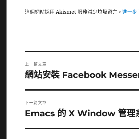
這個網站採用 Akismet 服務減少垃圾留言。
進一步了
文
上一篇文章
章
網站安裝 Facebook Messe
上
一
導
篇
覽
文
下一篇文章
章:
Emacs 的 X Window 管
下
一
篇
文