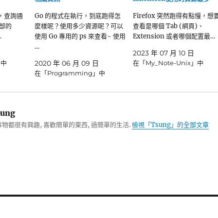
後，查詢通
Go 的程式在執行，到底跑得怎
Firefox 突然跑得有點慢，想
內部的
麼樣呢？使用多少資源呢？可以
查看是哪個 Tab (網頁)、
…
使用 Go 專用的 ps 來查看~ 使用
Extension 或者哪個配置最…
…
2023 年 07 月 10 日
」中
2020 年 06 月 09 日
在「My_Note-Unix」中
在「Programming」中
ung
物都很有興趣, 喜歡簡單的東西, 過簡單的生活.
檢視「Tsung」的全部文章