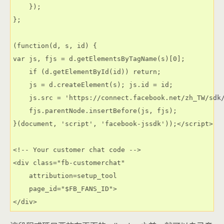
    });

};

(function(d, s, id) {

var js, fjs = d.getElementsByTagName(s)[0];

    if (d.getElementById(id)) return;

    js = d.createElement(s); js.id = id;

    js.src = 'https://connect.facebook.net/zh_TW/sdk/
    fjs.parentNode.insertBefore(js, fjs);

}(document, 'script', 'facebook-jssdk'));</script>

<!-- Your customer chat code -->

<div class="fb-customerchat"

    attribution=setup_tool

    page_id="$FB_FANS_ID">
