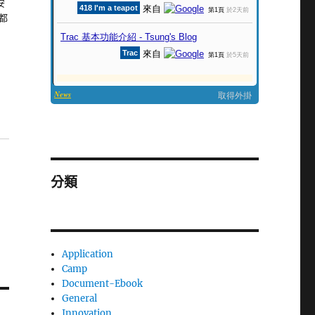
安
都
分類
Application
Camp
Document-Ebook
General
Innovation