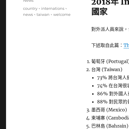
2018年 
分
News
日
類
標
country
、
internations
、
國家
期:
籤
news
、
taiwan
、
welcome
對外派人員來說，
下述取自此篇：
Th
葡萄牙 (Portugal
台灣 (Taiwan)
73% 將台灣
74% 在台灣
86% 對外國
88% 對民眾
墨西哥 (Mexico)
柬埔寨 (Cambodi
巴林島 (Bahrain)