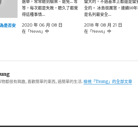
選舉，常常聽到驗票、罷免... 等
蠻大的，不過基本上都還是蠻
等，每次都是失敗，聽久了都覺
全的。 冰島很厲害，連續10年
得這種事情…
是名列最安全…
2020 年 06 月 08 日
2018 年 08 月 21 日
為是否安
在「News」中
在「News」中
ung
物都很有興趣, 喜歡簡單的東西, 過簡單的生活.
檢視「Tsung」的全部文章