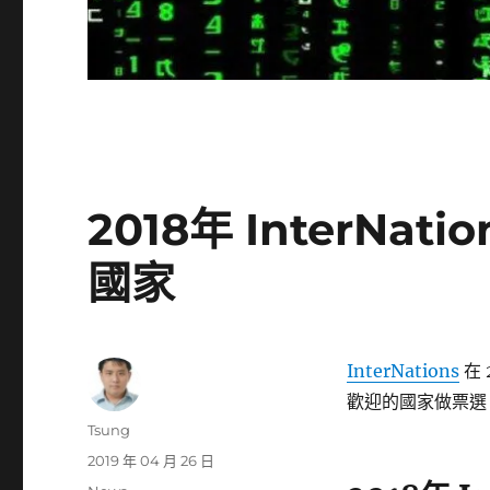
2018年 InterNa
國家
InterNations
在 
歡迎的國家做票選
作
Tsung
者
發
2019 年 04 月 26 日
佈