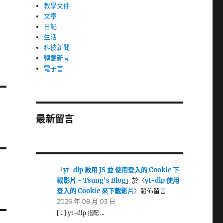
教學文件
文章
日記
生活
科技新聞
轉載新聞
電子書
最新留言
「
yt-dlp 啟用 JS 並 使用登入的 Cookie 下
載影片 - Tsung's Blog
」於〈
yt-dlp 使用
登入的 Cookie 來下載影片
〉發佈留言
2026 年 08 月 03 日
[…] yt-dlp 搭配 …