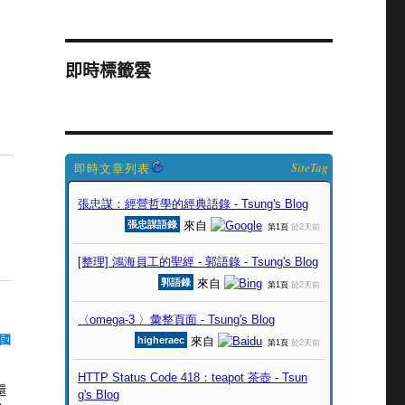
即時標籤雲
SiteTag
國
還