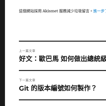
這個網站採用 Akismet 服務減少垃圾留言。
進一步了
文
上一篇文章
章
好文：歐巴馬 如何做出總統
上
一
導
篇
覽
文
下一篇文章
章:
Git 的版本編號如何製作？
下
一
篇