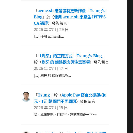
「
acme.sh 憑證強制更新作法 - Tsung's
Blog
」於〈
使用 acme.sh 來產生 HTTPS
CA 憑證
〉發佈留言
2026 年 07 月 29 日
[…] 使用 acme.sh…
「
「刷牙」的正確方式 - Tsung's Blog
」
於〈
刷牙 的 錯誤觀念與注意事項
〉發佈留言
2026 年 07 月 17 日
[…] 刷牙 的 錯誤觀念與…
「
Tsung
」於〈
Apple Pay 搭台北捷運扣0
元、1元 與 閘門不同原因
〉發佈留言
2026 年 07 月 15 日
哈，感謝提點，打錯字，趕快來修正一下~~