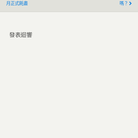
月正式耗盡
嗎？
發表迴響