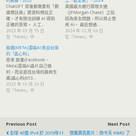
的數據 - 2023
工「變主管」 - 2024
ChatGPT 背後都需要有「數
美國最大銀行摩根大通
據標註員」將資料標註正
（JPMorgan Chase）之前
確，才有辦法訓練 AI 得到
因為安全問題，所以禁止使
正確的答案。 人工…
用 AI。 最近想通…
2023 年 03 月 15 日
2024 年 12 月 04 日
在「News」中
在「News」中
臉書(META)雲端AI 來自台灣
的「晶心科」
原來 臉書(Facebook、
Meta)雲端AI晶片自己做
的，而且是找台灣的廠商生
產(晶心科(653…
2023 年 10 月 24 日
在「News」中
Previous Post
Next Post
全球 43億 IPv4 於 2019年11
懷舊廣告影片：你今天 KIMO 了