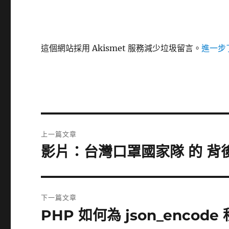
這個網站採用 Akismet 服務減少垃圾留言。
進一步了
文
上一篇文章
章
影片：台灣口罩國家隊 的 背
上
一
導
篇
覽
文
下一篇文章
章:
PHP 如何為 json_encode 移
下
一