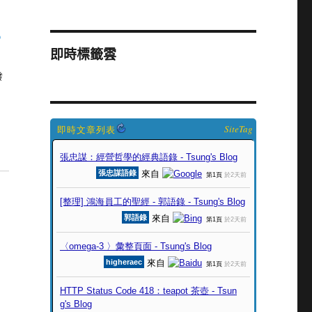
b
即時標籤雲
發
SiteTag