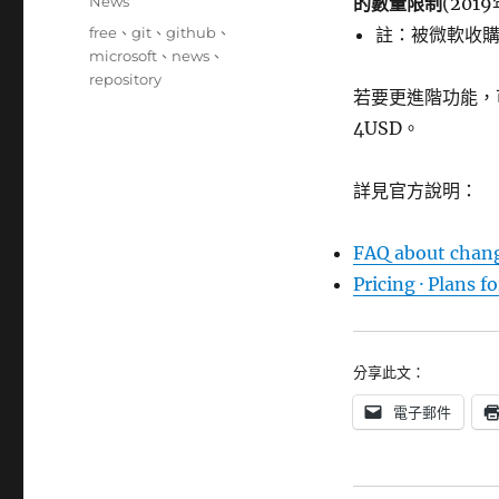
分
News
的數量限制
(201
日
類
標
free
、
git
、
github
、
註：被微軟收
期:
籤
microsoft
、
news
、
repository
若要更進階功能，可
4USD。
詳見官方說明：
FAQ about chang
Pricing · Plans f
分享此文：
電子郵件