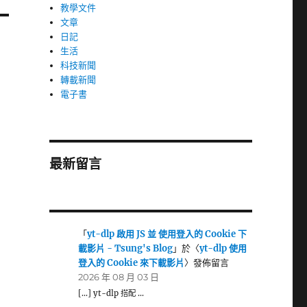
教學文件
文章
日記
生活
科技新聞
轉載新聞
電子書
最新留言
「
yt-dlp 啟用 JS 並 使用登入的 Cookie 下
載影片 - Tsung's Blog
」於〈
yt-dlp 使用
登入的 Cookie 來下載影片
〉發佈留言
2026 年 08 月 03 日
[…] yt-dlp 搭配 …