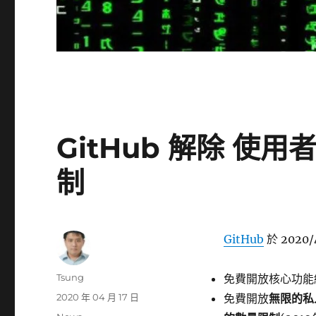
GitHub 解除 使
制
GitHub
於 2020/
作
Tsung
免費開放核心功能
者
發
2020 年 04 月 17 日
免費開放
無限的私人
佈