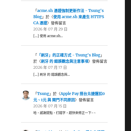
「
acme.sh 憑證強制更新作法 - Tsung's
Blog
」於〈
使用 acme.sh 來產生 HTTPS
CA 憑證
〉發佈留言
2026 年 07 月 29 日
[…] 使用 acme.sh…
「
「刷牙」的正確方式 - Tsung's Blog
」
於〈
刷牙 的 錯誤觀念與注意事項
〉發佈留言
2026 年 07 月 17 日
[…] 刷牙 的 錯誤觀念與…
「
Tsung
」於〈
Apple Pay 搭台北捷運扣0
元、1元 與 閘門不同原因
〉發佈留言
2026 年 07 月 15 日
哈，感謝提點，打錯字，趕快來修正一下~~