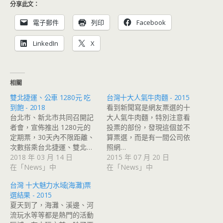
分享此文：
電子郵件
列印
Facebook
LinkedIn
X
相關
雙北捷運、公車 1280元 吃
台灣十大人氣牛肉麵 - 2015
到飽 - 2018
看到新聞寫是網友票選的十
台北市、新北市共同召開記
大人氣牛肉麵，特別注意看
者會，宣佈推出 1280元的
投票的部份，發現這個並不
定期票，30天內不限距離、
算票選，而是有一間公司依
次數搭乘台北捷運、雙北…
照網…
2018 年 03 月 14 日
2015 年 07 月 20 日
在「News」中
在「News」中
台灣 十大魅力水域(海灘)票
選結果 - 2015
夏天到了，海灘、溪邊、河
流玩水等等都是熱門的活動