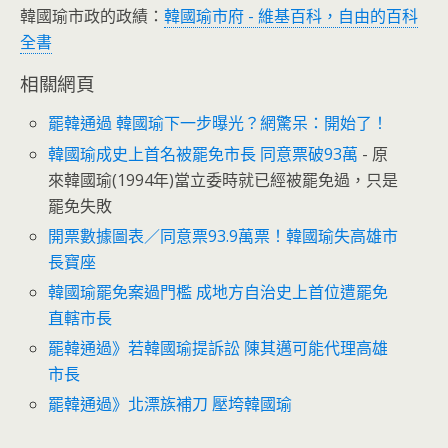
韓國瑜市政的政績：
韓國瑜市府 - 維基百科，自由的百科
全書
相關網頁
罷韓通過 韓國瑜下一步曝光？網驚呆：開始了！
韓國瑜成史上首名被罷免市長 同意票破93萬
- 原
來韓國瑜(1994年)當立委時就已經被罷免過，只是
罷免失敗
開票數據圖表／同意票93.9萬票！韓國瑜失高雄市
長寶座
韓國瑜罷免案過門檻 成地方自治史上首位遭罷免
直轄市長
罷韓通過》若韓國瑜提訴訟 陳其邁可能代理高雄
市長
罷韓通過》北漂族補刀 壓垮韓國瑜