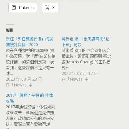
LinkedIn
X
相關
歷任「卸任總統評價」的民
蔣尚義 爆 「張忠謀每天6點
調統計資料 - 2020
下班」秘訣
現在各種類型的民調統計資
蔣尚義 從 HP 回台灣加入台
料滿天飛，對「歷任/卸任總
積電後，近距離觀察到 張忠
統評價」的這個倒是第一次
謀(Morris Chang) 的工作模
看到，這些評價不是只有一
式~…
味…
2022 年 08 月 17 日
2020 年 08 月 28 日
在「News」中
在「News」中
2017年 假期 / 長假 的 排休
攻略
2017年連假整理，休假規則
改來改去，此篇還是先依照
人事行政總處公布的表來安
排，實際上若有變動再說