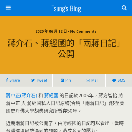
Tsung's Blog
2020 年 06 月 12 日 • No Comments
蔣介石、蔣經國的「兩蔣日記」
公開
Share
Tweet
Pin
Mail
SMS
蔣中正(蔣介石)
和
蔣經國
的日記於2005年，蔣方智怡 將
蔣中正 與 蔣經國私人日記原稿(合稱「兩蔣日記」)移至美
國史丹佛大學胡佛研究所暫存50年。
近期兩蔣日記被公開了，由蔣經國的日記可以看出，當時
台灣環境局勢遇到的問題，造成多大的壓力~