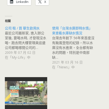
LinkedIn
X
相關
公司 租 / 買 華生飲用水
使用「台灣水庫即時水情」
最近公司搬新家, 進入辦公
來查看水庫缺水情況
室後, 要喝水時, 才發現沒水
台灣去年創下 56年來首度沒
喝~ 跑去問大樓管理員這邊
有颱風登陸的紀錄，所以水
公司都喝哪間公司的…
庫沒有水進來，全台都有缺
2009 年 07 月 02 日
水的問題，特別是中南部
在「My-Life」中
缺…
2021 年 03 月 16 日
在「News」中