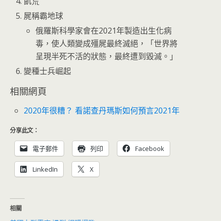
飢荒
屍稱霸地球
俄羅斯科學家會在2021年製造出生化病
毒，使人類變成殭屍最終滅絕，「世界將
呈現半死不活的狀態，最終遭到毀滅。」
變種士兵崛起
相關網頁
2020年很糟？ 看諾查丹瑪斯如何預言2021年
分享此文：
電子郵件
列印
Facebook
LinkedIn
X
相關