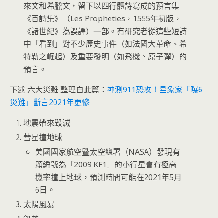
來文和希臘文，留下以四行體詩寫成的預言集
《百詩集》（Les Propheties，1555年初版，
《諸世紀》為誤譯）一部。有研究者從這些短詩
中「看到」對不少歷史事件（如法國大革命、希
特勒之崛起）及重要發明（如飛機、原子彈）的
預言。
下述 六大災難 整理自此篇：
神測911恐攻！星象家「曝6
災難」斷言2021年更慘
地震帶來毀滅
彗星撞地球
美國國家航空暨太空總署（NASA）發現有
顆編號為「2009 KF1」的小行星會有極高
機率撞上地球，預測時間可能在2021年5月
6日。
太陽風暴