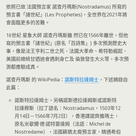
依照已故 法國預言家 諾查丹瑪斯(Nostradamus) 所寫的
預言書「諸世紀」(Les Propheties)，全世界在2021年將
會面臨更多的苦難。
16世紀 星象大師 諾查丹瑪斯雖 然已在1566年離世，但他
寫的預言書「諸世紀」(原名「百詩集」) 多次預測歷史大
事，像是法王亨利二世之死、法國大革命、希特勒崛起、
美國前總統甘迺迪會遇刺身亡及 倫敦發生大火等，多次預
測都應驗成真。
諾查丹瑪斯 的 WikiPedia：
諾斯特拉達姆士
，下述摘錄自
此篇：
諾斯特拉達姆士，另稱諾斯德拉達姆斯或諾斯特
拉達穆斯（拉丁語名：Nostradamus，1503年12
月14日－1566年7月2日），香港譯諾齊擔瑪士，
原名米歇爾·德·諾特雷達姆（法語：Michel de
Nostredame），法國籍猶太裔預言家，精通希伯