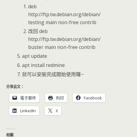
deb
http://ftp.tw.debian.org/debian/
testing main non-free contrib
改回 deb
http://ftp.tw.debian.org/debian/
buster main non-free contrib
apt update
apt install redmine
就可以安裝完成開始使用囉~
分享此文：
電子郵件
列印
Facebook
LinkedIn
X
相關