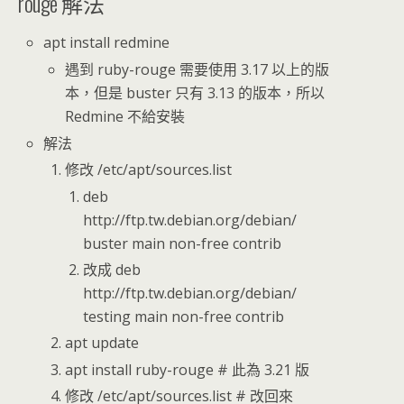
rouge 解法
apt install redmine
遇到 ruby-rouge 需要使用 3.17 以上的版
本，但是 buster 只有 3.13 的版本，所以
Redmine 不給安裝
解法
修改 /etc/apt/sources.list
deb
http://ftp.tw.debian.org/debian/
buster main non-free contrib
改成 deb
http://ftp.tw.debian.org/debian/
testing main non-free contrib
apt update
apt install ruby-rouge # 此為 3.21 版
修改 /etc/apt/sources.list # 改回來