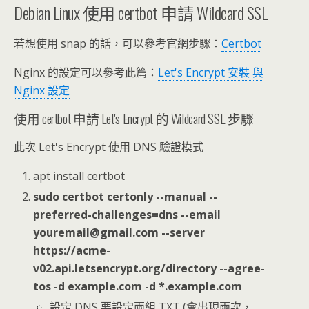
Debian Linux 使用 certbot 申請 Wildcard SSL
若想使用 snap 的話，可以參考官網步驟：
Certbot
Nginx 的設定可以參考此篇：
Let's Encrypt 安裝 與
Nginx 設定
使用 certbot 申請 Let's Encrypt 的 Wildcard SSL 步驟
此次 Let's Encrypt 使用 DNS 驗證模式
apt install certbot
sudo certbot certonly --manual --
preferred-challenges=dns --email
youremail@gmail.com --server
https://acme-
v02.api.letsencrypt.org/directory --agree-
tos -d example.com -d *.example.com
設定 DNS 要設定兩組 TXT (會出現兩次，