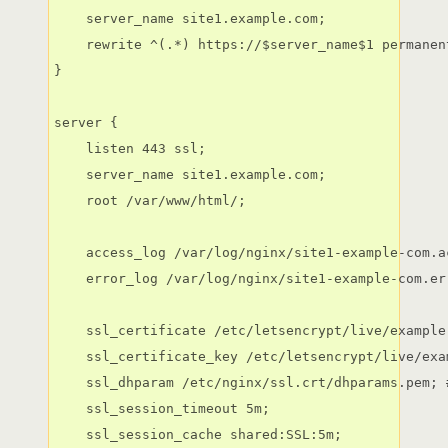
    server_name site1.example.com;

    rewrite ^(.*) https://$server_name$1 permanent
}

server {

    listen 443 ssl;

    server_name site1.example.com;

    root /var/www/html/;

    access_log /var/log/nginx/site1-example-com.a
    error_log /var/log/nginx/site1-example-com.er
    ssl_certificate /etc/letsencrypt/live/example
    ssl_certificate_key /etc/letsencrypt/live/exa
    ssl_dhparam /etc/nginx/ssl.crt/dhparams.pem; 
    ssl_session_timeout 5m;

    ssl_session_cache shared:SSL:5m;
