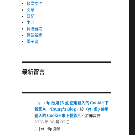
教學文件
文章
日記
生活
科技新聞
轉載新聞
電子書
最新留言
「
yt-dlp 啟用 JS 並 使用登入的 Cookie 下
載影片 - Tsung's Blog
」於〈
yt-dlp 使用
登入的 Cookie 來下載影片
〉發佈留言
2026 年 08 月 03 日
[…] yt-dlp 搭配 …