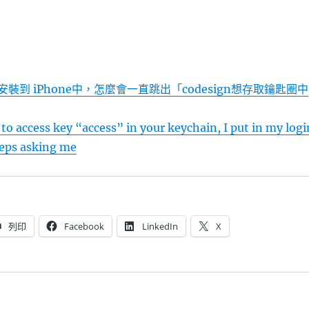
pp 安裝到 iPhone中，怎麼會一直跳出「codesign想存取鑰匙圈中
to access key “access” in your keychain, I put in my logi
eps asking me
列印
Facebook
LinkedIn
X