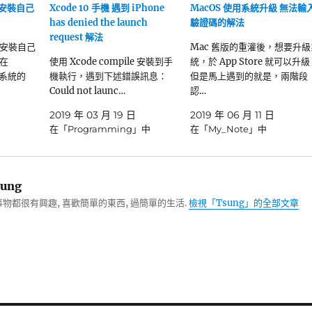
如何安裝自己
Xcode 10 手機 遇到 iPhone
MacOS 使用系統升級 無法輸
has denied the launch
驗證碼的解法
request 解法
 要安裝自己
Mac 舊版的重灌後，想要升級
在
使用 Xcode compile 安裝到手
統，於 App Store 就可以升
到系統的
機執行，遇到下述錯誤訊息：
但是馬上遇到的就是，兩階段
Could not launc…
認…
2019 年 03 月 19 日
2019 年 06 月 11 日
在「Programming」中
在「My_Note」中
ung
物都很有興趣, 喜歡簡單的東西, 過簡單的生活.
檢視「Tsung」的全部文章