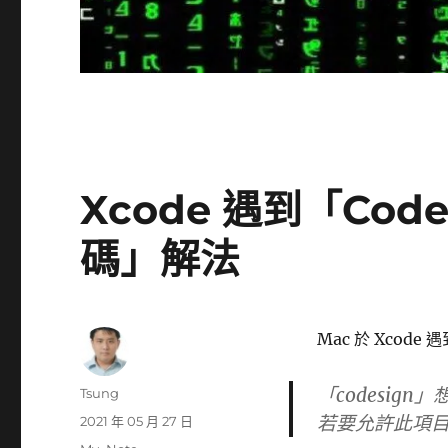
Xcode 遇到「Cod
碼」解法
Mac 於 Xcode
「codesign
作
Tsung
者
若要允許此項
發
2021 年 05 月 27 日
佈