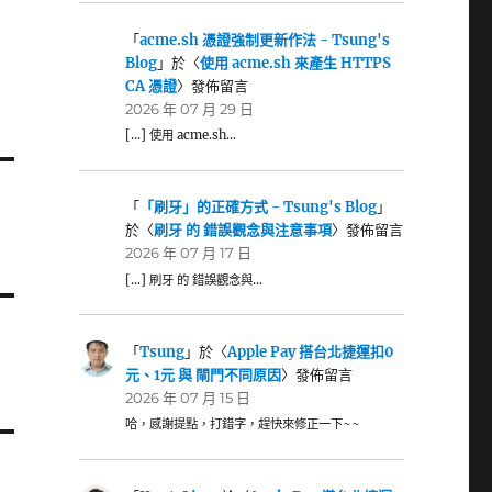
「
acme.sh 憑證強制更新作法 - Tsung's
Blog
」於〈
使用 acme.sh 來產生 HTTPS
CA 憑證
〉發佈留言
2026 年 07 月 29 日
[…] 使用 acme.sh…
「
「刷牙」的正確方式 - Tsung's Blog
」
於〈
刷牙 的 錯誤觀念與注意事項
〉發佈留言
2026 年 07 月 17 日
[…] 刷牙 的 錯誤觀念與…
「
Tsung
」於〈
Apple Pay 搭台北捷運扣0
元、1元 與 閘門不同原因
〉發佈留言
2026 年 07 月 15 日
哈，感謝提點，打錯字，趕快來修正一下~~