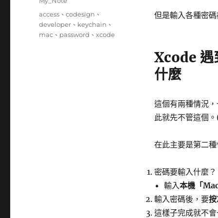
分
My_Note
日
類
標
access
、
codesign
、
但是輸入各種密碼
期:
籤
developer
、
keychain
、
mac
、
password
、
xcode
Xcode 
什麼
這個有兩種情況，一
此就先不管這個。(
在此主要是第二種
密碼要輸入什麼？
輸入
本機「Mac
輸入密碼後，要
按
這樣子完成就不會