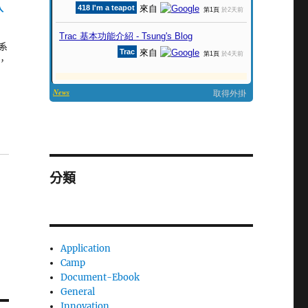
入
系
級，
分類
Application
Camp
Document-Ebook
General
Innovation