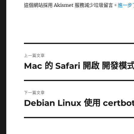
這個網站採用 Akismet 服務減少垃圾留言。
進一步了
文
上一篇文章
章
Mac 的 Safari 開啟 開發模
上
一
導
篇
覽
文
下一篇文章
章:
Debian Linux 使用 certbo
下
一
篇
文