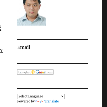
是
Email
在
Powered by
Translate