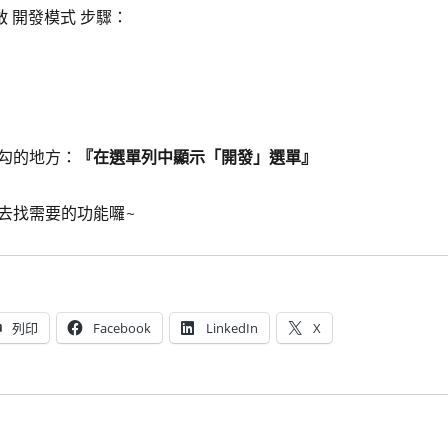
 開啟 開發模式 步驟：
勾的地方：
『在選單列中顯示「開發」選單』
去找需要的功能囉~
列印
Facebook
LinkedIn
X