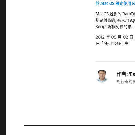
於 Mac OS 設定使用 R
MacOS 找到的 RamD
都是付費的, 有人用 Ap
Script 寫個免費的來…
2012 年 05 月 02 日
在「My_Note」中
作者:
Ts
對新奇的事