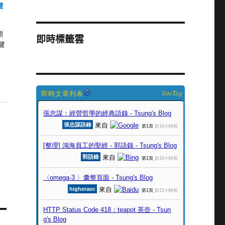
鍵
瀏
即時標籤雲
鍵
SiteTag