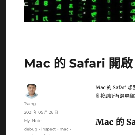
Mac 的 Safari 
Mac 的 Safari
亂按到所有選單翻
作
Tsung
者
發
2021 年 05 月 26 日
佈
Mac 的 S
分
My_Note
日
類
標
debug
、
inspect
、
mac
、
期: