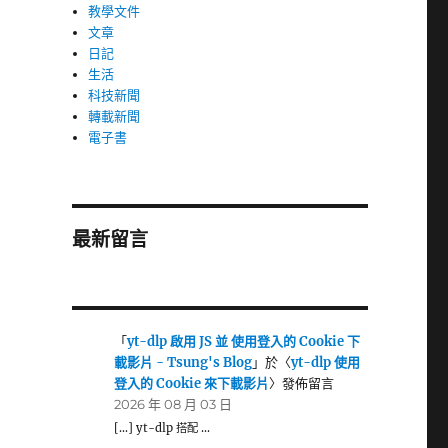
教學文件
文章
日記
生活
科技新聞
轉載新聞
電子書
最新留言
「
yt-dlp 啟用 JS 並 使用登入的 Cookie 下
載影片 - Tsung's Blog
」於〈
yt-dlp 使用
登入的 Cookie 來下載影片
〉發佈留言
2026 年 08 月 03 日
[…] yt-dlp 搭配 …