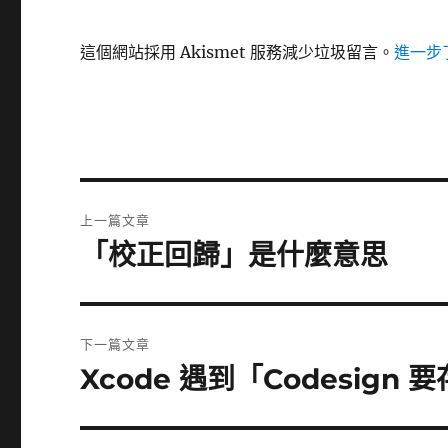
這個網站採用 Akismet 服務減少垃圾留言。
進一步了
文
上一篇文章
章
「校正回歸」是什麼意思
上
一
導
篇
覽
文
下一篇文章
章:
Xcode 遇到「Codesig
下
一
篇