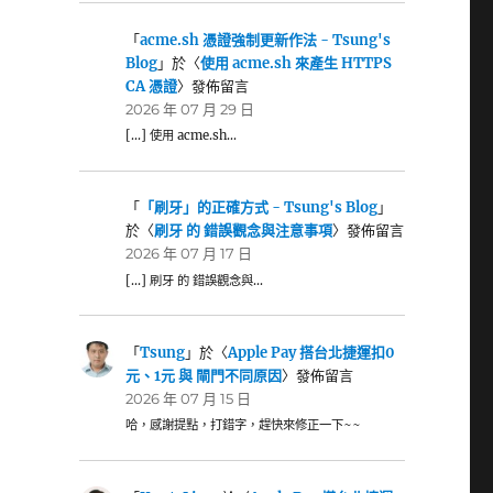
「
acme.sh 憑證強制更新作法 - Tsung's
Blog
」於〈
使用 acme.sh 來產生 HTTPS
CA 憑證
〉發佈留言
2026 年 07 月 29 日
[…] 使用 acme.sh…
「
「刷牙」的正確方式 - Tsung's Blog
」
於〈
刷牙 的 錯誤觀念與注意事項
〉發佈留言
2026 年 07 月 17 日
[…] 刷牙 的 錯誤觀念與…
「
Tsung
」於〈
Apple Pay 搭台北捷運扣0
元、1元 與 閘門不同原因
〉發佈留言
2026 年 07 月 15 日
哈，感謝提點，打錯字，趕快來修正一下~~