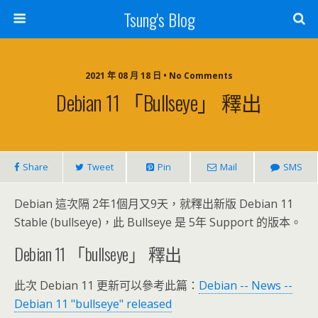
Tsung's Blog
2021 年 08 月 18 日 • No Comments
Debian 11 「bullseye」 釋出
Share
Tweet
Pin
Mail
SMS
Debian 這次隔 2年1個月又9天，就釋出新版 Debian 11
Stable (bullseye)，此 Bullseye 是 5年 Support 的版本。
Debian 11 「bullseye」 釋出
此次 Debian 11 更新可以參考此篇：
Debian -- News --
Debian 11 "bullseye" released