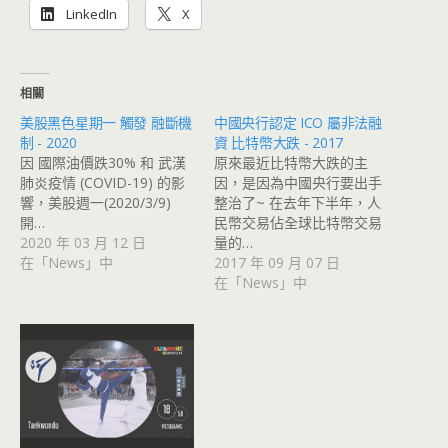
LinkedIn
X
相關
美股黑色星期一 觸發 融斷機
中國央行認定 ICO 屬非法融
制 - 2020
資 比特幣大跌 - 2017
因 國際油價跌30% 和 武漢
原來最近比特幣大跌的主
肺炎疫情 (COVID-19) 的影
因，是因為中國央行要出手
響，美股週一(2020/3/9)
整治了~ 在去年下半年，人
開…
民幣交易佔全球比特幣交易
2020 年 03 月 12 日
量的…
在「News」中
2017 年 09 月 07 日
在「News」中