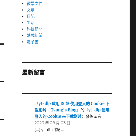
教學文件
文章
日記
生活
科技新聞
轉載新聞
電子書
最新留言
「
yt-dlp 啟用 JS 並 使用登入的 Cookie 下
載影片 - Tsung's Blog
」於〈
yt-dlp 使用
登入的 Cookie 來下載影片
〉發佈留言
2026 年 08 月 03 日
[…] yt-dlp 搭配 …