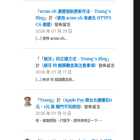
「
acme.sh 憑證強制更新作法 - Tsung's
Blog
」於〈
使用 acme.sh 來產生 HTTPS
CA 憑證
〉發佈留言
2026 年 07 月 29 日
[…] 使用 acme.sh…
「
「刷牙」的正確方式 - Tsung's Blog
」
於〈
刷牙 的 錯誤觀念與注意事項
〉發佈留言
2026 年 07 月 17 日
[…] 刷牙 的 錯誤觀念與…
「
Tsung
」於〈
Apple Pay 搭台北捷運扣0
元、1元 與 閘門不同原因
〉發佈留言
2026 年 07 月 15 日
哈，感謝提點，打錯字，趕快來修正一下~~