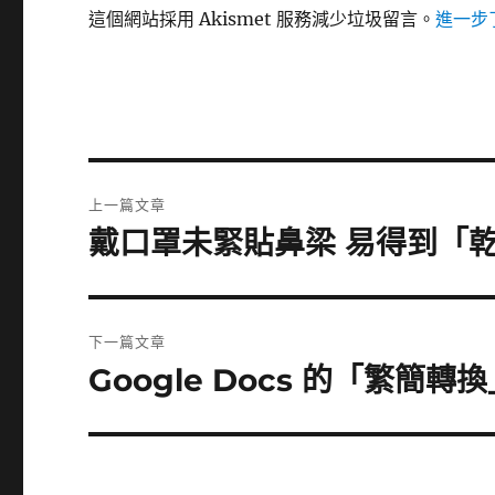
這個網站採用 Akismet 服務減少垃圾留言。
進一步了
文
上一篇文章
章
戴口罩未緊貼鼻梁 易得到「
上
一
導
篇
覽
文
下一篇文章
章:
Google Docs 的「繁簡轉
下
一
篇
文