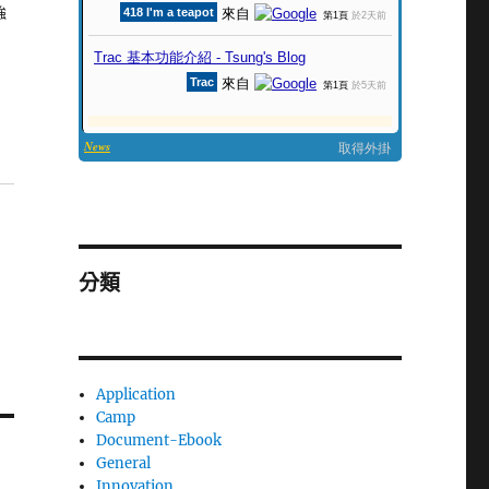
強
分類
Application
Camp
Document-Ebook
General
Innovation