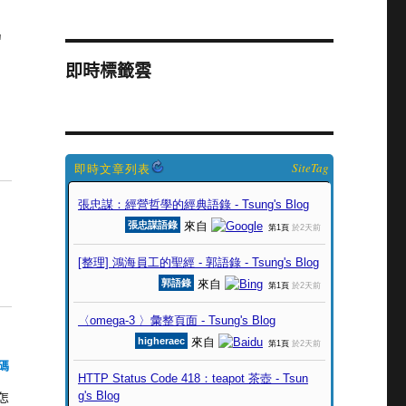
'
即時標籤雲
SiteTag
密碼
要怎