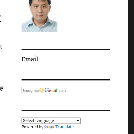
重
地
Email
授
Powered by
Translate