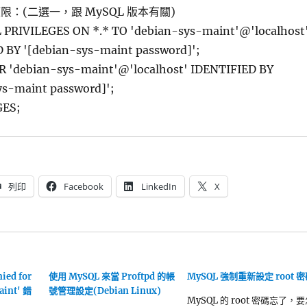
：(二選一，跟 MySQL 版本有關)
PRIVILEGES ON *.* TO 'debian-sys-maint'@'localhost
 BY '[debian-sys-maint password]';
 'debian-sys-maint'@'localhost' IDENTIFIED BY
ys-maint password]';
GES;
列印
Facebook
LinkedIn
X
ied for
使用 MySQL 來當 Proftpd 的帳
MySQL 強制重新設定 root 
aint' 錯
號管理設定(Debian Linux)
MySQL 的 root 密碼忘了，