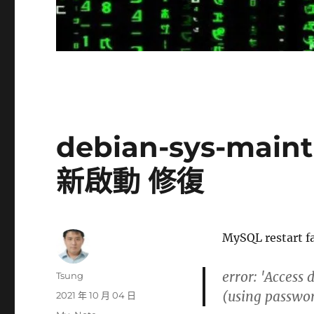
debian-sys-ma
新啟動 修復
MySQL restar
error: 'Access
作
Tsung
者
(using passwor
發
2021 年 10 月 04 日
佈