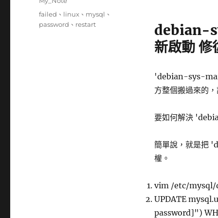
分
My_Note
日
類
標
failed
、
linux
、
mysql
、
期:
籤
password
、
restart
debian
新啟動 修
'debian-sys
方整個搬過來的，
要如何解決 'debia
簡單說，就是把 'de
權。
vim /etc/mysq
UPDATE mysql.u
password]") WHE