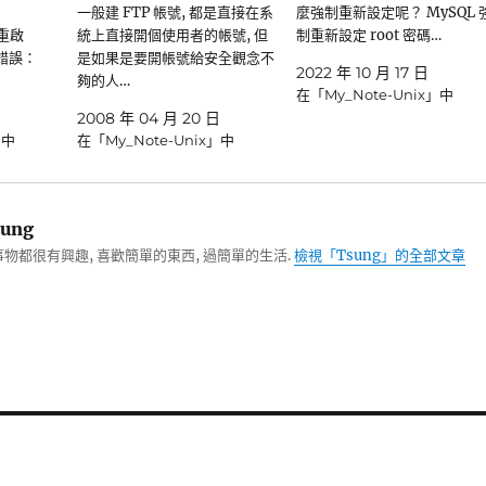
一般建 FTP 帳號, 都是直接在系
麼強制重新設定呢？ MySQL 
、重啟
統上直接開個使用者的帳號, 但
制重新設定 root 密碼…
述錯誤：
是如果是要開帳號給安全觀念不
2022 年 10 月 17 日
夠的人…
在「My_Note-Unix」中
2008 年 04 月 20 日
」中
在「My_Note-Unix」中
ung
物都很有興趣, 喜歡簡單的東西, 過簡單的生活.
檢視「Tsung」的全部文章