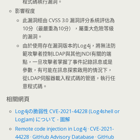
程式碼執行漏洞。
影響程度
此漏洞經由 CVSS 3.0 漏洞評分系統評估為
10分（最嚴重為10分），屬重大危險等級
的漏洞。
由於使用存在漏洞版本的Log4j，將無法防
範攻擊者控制LDAP與其他JNDI有關的端
點，一旦攻擊者掌握了事件記錄訊息或是
參數，有可能在訊息探索啟用的情況下，
從LDAP伺服器載入程式碼的管道，執行任
意程式碼。
相關網頁
Log4jの脆弱性 CVE-2021-44228 (Log4shell or
LogJam) について - 圖解
Remote code injection in Log4j · CVE-2021-
44228 · GitHub Advisory Database · GitHub