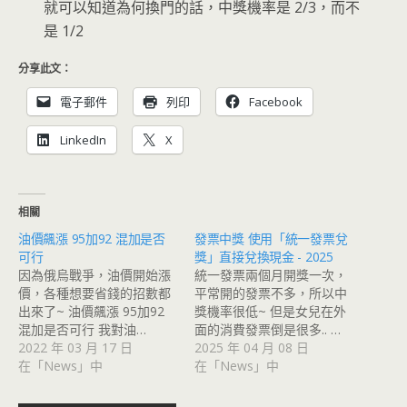
就可以知道為何換門的話，中獎機率是 2/3，而不
是 1/2
分享此文：
電子郵件
列印
Facebook
LinkedIn
X
相關
油價飆漲 95加92 混加是否
發票中獎 使用「統一發票兌
可行
獎」直接兌換現金 - 2025
因為俄烏戰爭，油價開始漲
統一發票兩個月開獎一次，
價，各種想要省錢的招數都
平常開的發票不多，所以中
出來了~ 油價飆漲 95加92
獎機率很低~ 但是女兒在外
混加是否可行 我對油…
面的消費發票倒是很多.. …
2022 年 03 月 17 日
2025 年 04 月 08 日
在「News」中
在「News」中