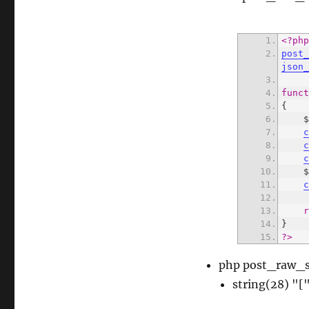
<?ph
post
json
func
 
 
?>
php post_raw_
string(28) "[