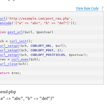
View Raw Code
?
p
_url
(
'http://example.com/post_raw.php'
, 
_encode
(
'["a" => "abc", "b" => "def"]'
tion
post_url
   $ch 
=
curl_init
curl_setopt
($ch, 
CURLOPT_URL
curl_setopt
($ch, 
CURLOPT_POST
, 
1
curl_setopt
($ch, 
CURLOPT_POSTFIELDS
   $res 
=
curl_exec
curl_close
return
send.php
"a" => "abc", "b" => "def"]"