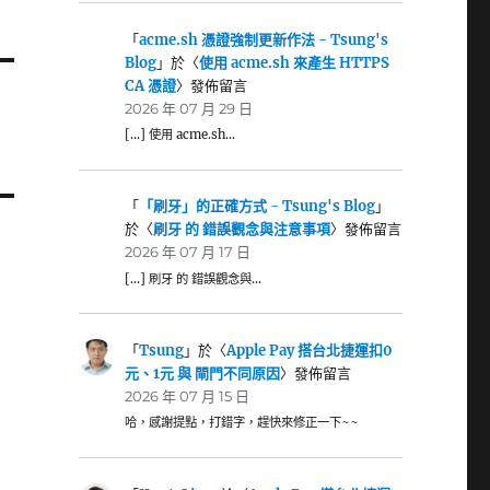
「
acme.sh 憑證強制更新作法 - Tsung's
Blog
」於〈
使用 acme.sh 來產生 HTTPS
CA 憑證
〉發佈留言
2026 年 07 月 29 日
[…] 使用 acme.sh…
「
「刷牙」的正確方式 - Tsung's Blog
」
於〈
刷牙 的 錯誤觀念與注意事項
〉發佈留言
2026 年 07 月 17 日
[…] 刷牙 的 錯誤觀念與…
「
Tsung
」於〈
Apple Pay 搭台北捷運扣0
元、1元 與 閘門不同原因
〉發佈留言
2026 年 07 月 15 日
哈，感謝提點，打錯字，趕快來修正一下~~