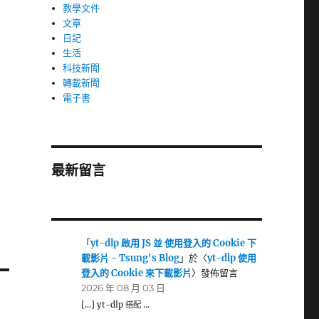
教學文件
文章
日記
生活
科技新聞
轉載新聞
電子書
最新留言
「
yt-dlp 啟用 JS 並 使用登入的 Cookie 下
載影片 - Tsung's Blog
」於〈
yt-dlp 使用
登入的 Cookie 來下載影片
〉發佈留言
2026 年 08 月 03 日
[…] yt-dlp 搭配 …