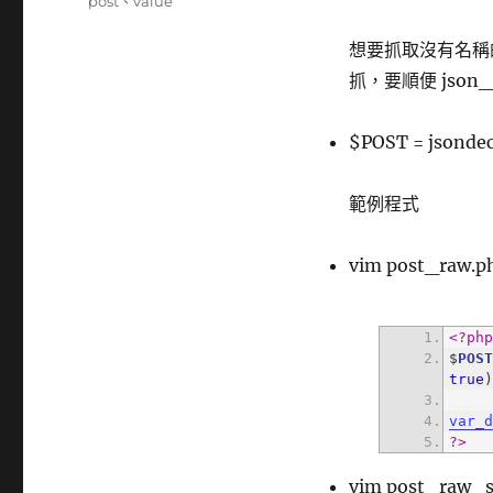
籤
post
、
value
想要抓取沒有名稱的 $P
抓，要順便 json_
$POST = jsondec
範例程式
vim post_raw.p
<?ph
$
POS
true
var_
?>
vim post_raw_