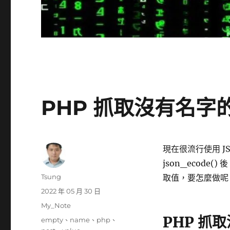
PHP 抓取沒有名字的
現在很流行使用 
json_ecode
作
Tsung
取值，要怎麼做呢
者
發
2022 年 05 月 30 日
佈
分
My_Note
日
類
PHP 抓
標
empty
、
name
、
php
、
期: