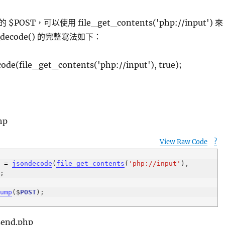
OST，可以使用 file_get_contents('php://input') 來
decode() 的完整寫法如下：
ode(file_get_contents('php://input'), true);
hp
View Raw Code
?
p
T
=
jsondecode
(
file_get_contents
(
'php://input'
), 
dump
($
POST
send.php