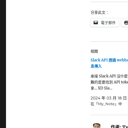
分享此文：
電子郵件
相關
Slack API 透過 web
息傳入
串接 Slack API 沒
難的是要找到 API tok
拿... XD Sla…
2024 年 03 月 18 日
在「My_Note」中
作者:
Ts