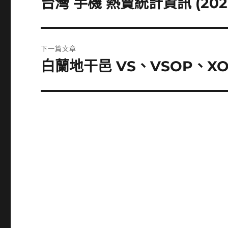
台灣 手機 熱賣統計資訊 (202
上
一
導
篇
覽
文
下一篇文章
章:
白蘭地干邑 VS、VSOP、X
下
一
篇
文
章: