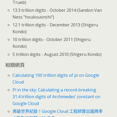
Trueb)
13.3 trillion digits - October 2014 (Sandon Van
Ness "houkouonchi")
12.1 trillion digits - December 2013 (Shigeru
Kondo)
10 trillion digits - October 2011 (Shigeru
Kondo)
5 trillion digits - August 2010 (Shigeru Kondo)
相關網頁
Calculating 100 trillion digits of pi on Google
Cloud
Pi in the sky: Calculating a record-breaking
31.4 trillion digits of Archimedes’ constant on
Google Cloud
再破世界紀錄！Google Cloud 工程師算出圓周率