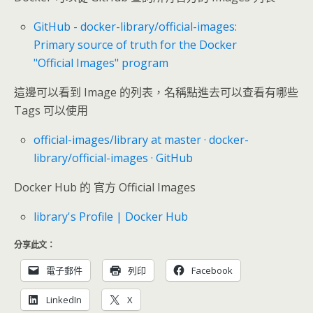
GitHub - docker-library/official-images:
Primary source of truth for the Docker
"Official Images" program
這邊可以看到 Image 的列表，名稱點進去可以查看有哪些
Tags 可以使用
official-images/library at master · docker-
library/official-images · GitHub
Docker Hub 的 官方 Official Images
library's Profile | Docker Hub
分享此文：
電子郵件
列印
Facebook
LinkedIn
X