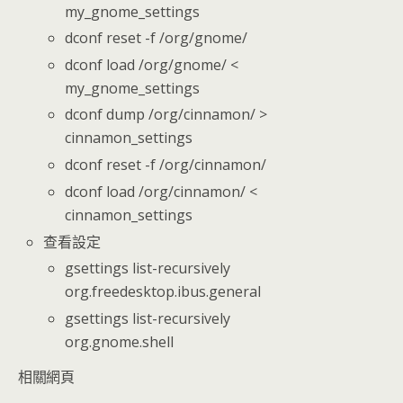
my_gnome_settings
dconf reset -f /org/gnome/
dconf load /org/gnome/ <
my_gnome_settings
dconf dump /org/cinnamon/ >
cinnamon_settings
dconf reset -f /org/cinnamon/
dconf load /org/cinnamon/ <
cinnamon_settings
查看設定
gsettings list-recursively
org.freedesktop.ibus.general
gsettings list-recursively
org.gnome.shell
相關網頁