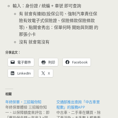
輸入：身份證 / 統編 + 車號 即可查詢
有 就會有連結(投保公司、強制汽車責任保
險有效電子式保險證、保險條款保險條款
等)，點開會秀出：保單何時 開始與到期 的
那張小卡
沒有 就會寫沒有
分享此文：
電子郵件
列印
Facebook
LinkedIn
X
相關
年終保單，三招報你知
交通部推出查詢「中古車里
年終保單體檢 三招報你知
程數」的服務APP
一、以保障額度來評估：即
中古車、二手車在購買，除
「應投保金額＝年收入×固
了車況外，大多數人都會看