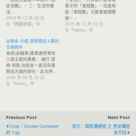
定倍數」。 二、生活所需
車子的「里程數」，但是有
法…
些「里程數」可能會被調整
2004 年 12 月 28 日
過，…
在「轉載新聞」中
2015 年 12 月 02 日
在「News」中
台新金 55億 買保德信人壽的
交易條件
金控(金融業)產業通常會有
三個主要的業務： 銀行 證
券 保險 台新金一直沒有壽
險這方面的部份，此次併…
2020 年 08 月 26 日
在「News」中
Previous Post
Next Post
Ctop：Docker Container
影片：兩性溝通術 之 男女構造
的 Top
本不同