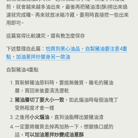
煎，就會越來越多油出來，最後再把豬油渣(酥)撈出來過
濾就完成囉~ 再來就放冰箱冷藏，要用時直接挖一些出來
用即可~
這篇寫得比較講究，還有教怎麼保存
下述整理自此篇：
怕買到黑心油品，自製豬油要注意4重
點，加油蔥拌炒變身另一款油
自製豬油4重點
買新鮮豬油原料時，要挑無雜質、雜毛的豬油
層，買回來後要清洗瀝乾
豬油層切丁要大小一致
，如此煸油時每個油塊丁
受熱程度才會一樣
之後用
小火煸油
，直到油脂釋出變豬油渣
一定要將雜質去掉再加熱一下，想變換口感的
話，
可以加油蔥拌炒變成油蔥酥