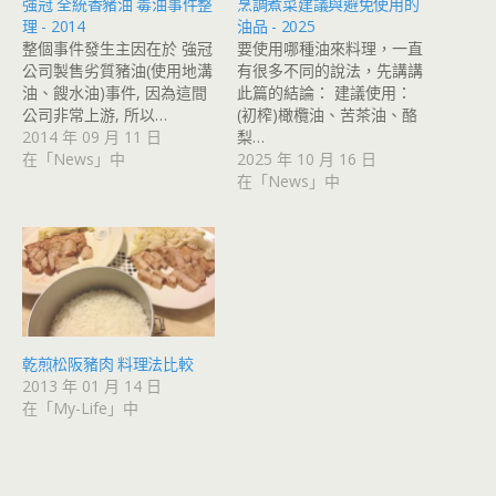
強冠 全統香豬油 毒油事件整
烹調煮菜建議與避免使用的
理 - 2014
油品 - 2025
整個事件發生主因在於 強冠
要使用哪種油來料理，一直
公司製售劣質豬油(使用地溝
有很多不同的說法，先講講
油、餿水油)事件, 因為這間
此篇的結論： 建議使用：
公司非常上游, 所以…
(初榨)橄欖油、苦茶油、酪
2014 年 09 月 11 日
梨…
在「News」中
2025 年 10 月 16 日
在「News」中
乾煎松阪豬肉 料理法比較
2013 年 01 月 14 日
在「My-Life」中