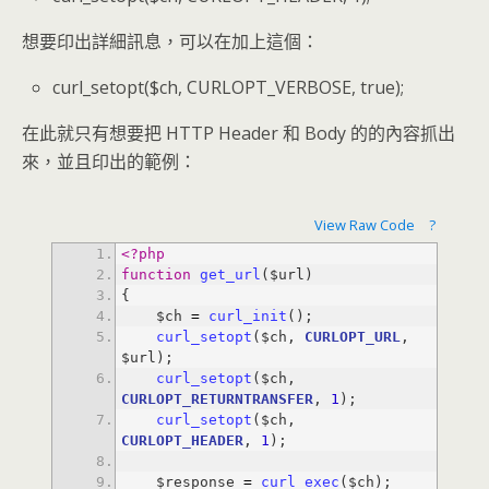
想要印出詳細訊息，可以在加上這個：
curl_setopt($ch, CURLOPT_VERBOSE, true);
在此就只有想要把 HTTP Header 和 Body 的的內容抓出
來，並且印出的範例：
View Raw Code
?
<?php
function
get_url
    $ch 
=
curl_init
curl_setopt
($ch, 
CURLOPT_URL
, 
curl_setopt
($ch, 
CURLOPT_RETURNTRANSFER
, 
1
curl_setopt
($ch, 
CURLOPT_HEADER
, 
1
    $response 
=
curl_exec