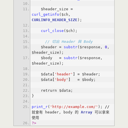
    $header_size 
=
curl_getinfo
($ch, 
CURLINFO_HEADER_SIZE
curl_close
// 切出 Header 與 Body
    $header 
=
substr
($response, 
0
, 
    $body   
=
substr
($response, 
    $data
[
'header'
]
=
    $data
[
'body'
]
=
print_r
(
'http://example.com/'
); 
/
/
就會有 header, body 的 
Array
 可以拿來
?>