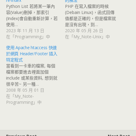
re-index
的解法
Python List 若將某一筆內
PHP 在寫入檔案的時候
容(Value)刪掉，那索引
(Debain Linux)，函式回傳
(Index)會自動重新計算，若
值都是正確的，但是檔案就
使用…
是沒有出現，到…
2023 年 11 月 13 日
2020 年 05 月 26 日
在「Programming」中
在「My_Note-Unix」中
使用 Apache htaccess 快速
於網頁 Header/Footer 插入
特定程式
當看到一卡車的檔案, 每個
檔案都要進去裡面加個
include 或某些資料, 想到就
很辛苦~ 另一種…
2008 年 05 月 01 日
在「My_Note-
Programming」中