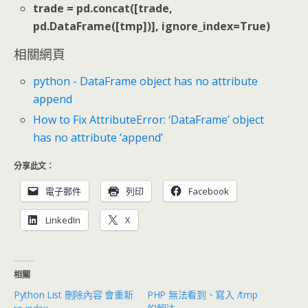
trade = pd.concat([trade,
pd.DataFrame([tmp])], ignore_index=True)
相關網頁
python - DataFrame object has no attribute
append
How to Fix AttributeError: ‘DataFrame’ object
has no attribute ‘append’
分享此文：
電子郵件
列印
Facebook
LinkedIn
X
相關
Python List 刪除內容 會重新
PHP 無法看到、寫入 /tmp