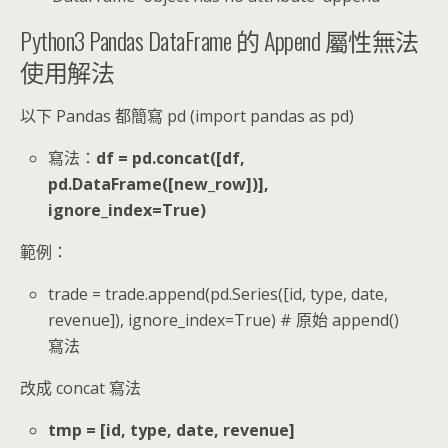
Python3 Pandas DataFrame 的 Append 屬性無法
使用解法
以下 Pandas 都簡寫 pd (import pandas as pd)
寫法：
df = pd.concat([df,
pd.DataFrame([new_row])],
ignore_index=True)
範例：
trade = trade.append(pd.Series([id, type, date,
revenue]), ignore_index=True) # 原始 append()
寫法
改成 concat 寫法
tmp = [id, type, date, revenue]