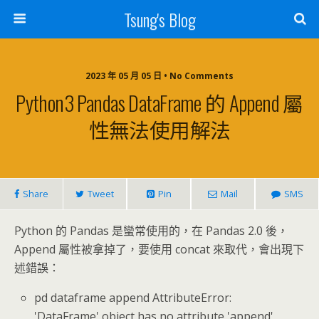
Tsung's Blog
2023 年 05 月 05 日 • No Comments
Python3 Pandas DataFrame 的 Append 屬
性無法使用解法
Share
Tweet
Pin
Mail
SMS
Python 的 Pandas 是蠻常使用的，在 Pandas 2.0 後，
Append 屬性被拿掉了，要使用 concat 來取代，會出現下
述錯誤：
pd dataframe append AttributeError:
'DataFrame' object has no attribute 'append'