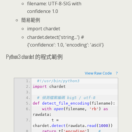
filename: UTF-8-SIG with
confidence 1.0
簡易範例
import chardet
chardet.detect('string...') #
{'confidence': 1.0, 'encoding': 'ascii'}
Python3 chardet 的程式範例
View Raw Code
?
#!/usr/bin/python3
import
# 偵測檔案編碼 big5 / utf-8
def
detect_file_encoding
(
filename
)
:
with
open
(
filename
,
'rb'
)
as
rawdata
:
        t 
=
chardet
.
detect
(
rawdata
.
read
(
1000
)
)
return
 t
[
'encoding'
]
# 