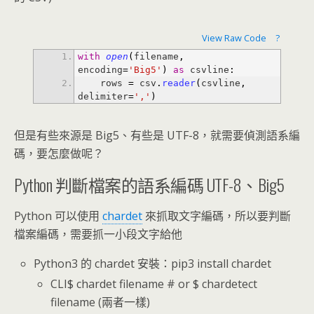
View Raw Code
?
with
open
(
filename
,
encoding
=
'Big5'
)
as
 csvline
:
    rows 
=
 csv
.
reader
(
csvline
,
delimiter
=
','
)
但是有些來源是 Big5、有些是 UTF-8，就需要偵測語系編
碼，要怎麼做呢？
Python 判斷檔案的語系編碼 UTF-8、Big5
Python 可以使用
chardet
來抓取文字編碼，所以要判斷
檔案編碼，需要抓一小段文字給他
Python3 的 chardet 安裝：pip3 install chardet
CLI$ chardet filename # or $ chardetect
filename (兩者一樣)