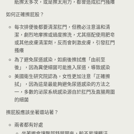
紙擦太多次，或是擦太用力，都會造成肛門搔癢
如何正確擦屁股？
每次排便後都要清潔肛門，但務必注意溫和清
潔，劇烈地摩擦或過度擦洗，尤其搭配使用肥皂
或其他皮膚清潔劑，反而會刺激皮膚，引發肛門
搔癢
為了避免尿道感染，如廁後擦拭應「由前至
後」，因為糞便細菌可能進入尿道，導致感染
美國衛生研究院認為，女性更加注意「正確擦
拭」，因為這是最能夠避免尿道感染的方法之
一，多數的泌尿系統感染源自於肛門及直腸周圍
的細菌
擦屁股應該坐著還站著？
兩者都有好處
坐著擦會讓臀部舒展開來，較不易讓髒汙