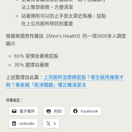
沾上臀部兩側，方便清潔
站著擦則可以防止手部太靠近馬桶，這點
在上公共廁所時特別重要
根據美國男性雜誌《Men's Health》的一項3000多人調查
顯示
65％ 習慣坐著擦屁股
35％ 選擇站著擦
上述整理自此篇：
上完廁所怎麼擦屁股？衛生紙用幾張才
夠？專家揭「乾淨關鍵」曝正確清潔法
分享此文：
電子郵件
列印
Facebook
LinkedIn
X