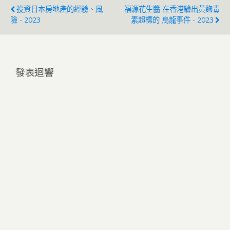
投資日本房地產的經驗、風
福源花生醬 在香港驗出黃麴毒
險 - 2023
素超標的 烏龍事件 - 2023
發表迴響