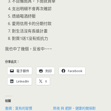
不自備雨具，下雨就買傘
支出明細不會再次確認
透過喝酒紓壓
愛用信用卡的分期付款
對生活沒有長遠計畫
對買1送1沒有抵抗力
我也中了幾個，反省中~~~
分享此文：
電子郵件
列印
Facebook
LinkedIn
X
相關
書摘：富有的習慣
熬夜 與 肥胖、健康的關係對