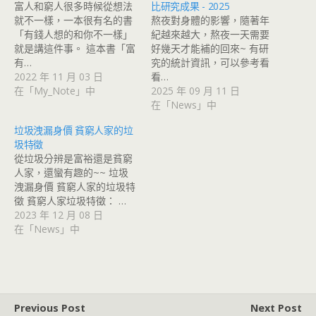
富人和窮人很多時候從想法
比研究成果 - 2025
就不一樣，一本很有名的書
熬夜對身體的影響，隨著年
「有錢人想的和你不一樣」
紀越來越大，熬夜一天需要
就是講這件事。 這本書「富
好幾天才能補的回來~ 有研
有…
究的統計資訊，可以參考看
2022 年 11 月 03 日
看…
在「My_Note」中
2025 年 09 月 11 日
在「News」中
垃圾洩漏身價 貧窮人家的垃
圾特徵
從垃圾分辨是富裕還是貧窮
人家，還蠻有趣的~~ 垃圾
洩漏身價 貧窮人家的垃圾特
徵 貧窮人家垃圾特徵： …
2023 年 12 月 08 日
在「News」中
Previous Post
Next Post