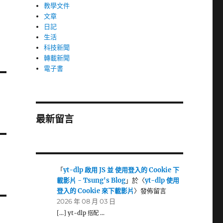
教學文件
文章
日記
生活
科技新聞
轉載新聞
電子書
最新留言
「
yt-dlp 啟用 JS 並 使用登入的 Cookie 下
載影片 - Tsung's Blog
」於〈
yt-dlp 使用
登入的 Cookie 來下載影片
〉發佈留言
2026 年 08 月 03 日
[…] yt-dlp 搭配 …