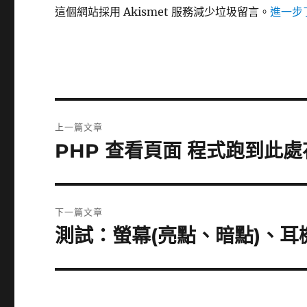
這個網站採用 Akismet 服務減少垃圾留言。
進一步了
文
上一篇文章
章
PHP 查看頁面 程式跑到此
上
一
導
篇
覽
文
下一篇文章
章:
測試：螢幕(亮點、暗點)、
下
一
篇
文