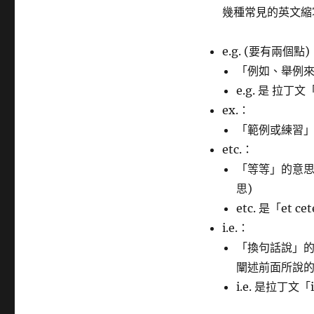
籤
幾種常見的英文縮
e.g. (要有兩個點)
「例如、舉例來說」
e.g. 是 拉丁文
ex.：
「範例或練習」的意
etc.：
「等等」的意思。等同
思)
etc. 是「et c
i.e.：
「換句話說」的意思
闡述前面所說
i.e. 是拉丁文「