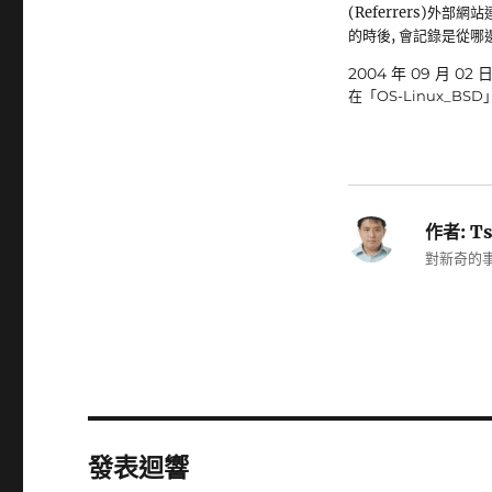
(Referrers)外部網
的時後, 會記錄是從哪邊
2004 年 09 月 02 
在「OS-Linux_BSD
作者:
Ts
對新奇的事
發表迴響