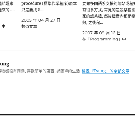
站連結過來
procedure (標準作業程序)原本
要做多國語系支援的網站或程
來的..…
只是要找 S…
有很多方式, 常見的是設某種
家的語系檔, 然後檔案內都是
日
2005 年 04 月 27 日
數, 之後程…
」中
類似文章
2007 年 09 月 16 日
在「Programming」中
ung
物都很有興趣, 喜歡簡單的東西, 過簡單的生活.
檢視「Tsung」的全部文章