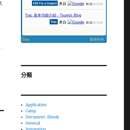
式
國
變
分類
Application
Camp
Document-Ebook
General
Innovation