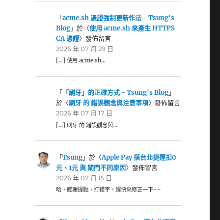
「
acme.sh 憑證強制更新作法 - Tsung's
Blog
」於〈
使用 acme.sh 來產生 HTTPS
CA 憑證
〉發佈留言
2026 年 07 月 29 日
[…] 使用 acme.sh…
「
「刷牙」的正確方式 - Tsung's Blog
」
於〈
刷牙 的 錯誤觀念與注意事項
〉發佈留言
2026 年 07 月 17 日
[…] 刷牙 的 錯誤觀念與…
「
Tsung
」於〈
Apple Pay 搭台北捷運扣0
元、1元 與 閘門不同原因
〉發佈留言
2026 年 07 月 15 日
哈，感謝提點，打錯字，趕快來修正一下~~