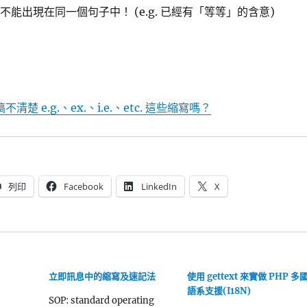
tc. 不能出現在同一個句子中！ (e.g. 已經有「等等」的含意)
也搞不清楚 e.g.、ex.、i.e.、etc. 這些縮寫嗎？
列印
Facebook
LinkedIn
X
立即訊息中的縮寫及速記法
使用 gettext 來實做 PHP 多
語系支援(I18N)
SOP: standard operating