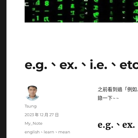
e.g.、ex.、i.e.、
之前看到過「例如.
錄一下~~
作
Tsung
者
發
2023 年 12 月 27 日
佈
e.g.、ex
分
My_Note
日
類
標
english
、
learn
、
mean
期: