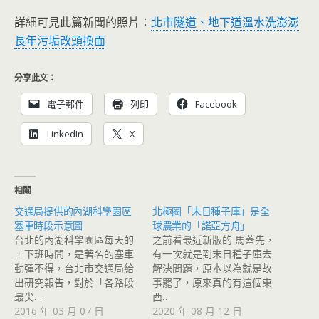
詳細可見此篇新聞的照片：
北市隧道、地下道溫水洗澎澎
長年污垢改頭換面
分享此文：
電子郵件
列印
Facebook
LinkedIn
X
相關
交通局提供的內湖科學園區
北極圈「末日種子庫」是全
塞車時段示意圖
球農業的「諾亞方舟」
台北的內湖科學園區每天的
之前看最近新版的 馬蓋先，
上下班時間，是著名的塞車
有一次就是到末日種子庫去
動彈不得，台北市交通局給
解決問題，原本以為就是故
出研究報告，對於「各路段
事罷了，原來真的有這個東
最尖…
西…
2016 年 03 月 07 日
2020 年 08 月 12 日