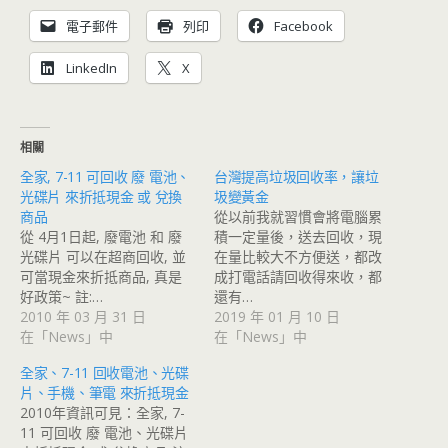
電子郵件
列印
Facebook
LinkedIn
X
相關
全家, 7-11 可回收 廢 電池、
台灣提高垃圾回收率，讓垃
光碟片 來折抵現金 或 兌換
圾變黃金
商品
從以前我就習慣會將電腦累
從 4月1日起, 廢電池 和 廢
積一定量後，送去回收，現
光碟片 可以在超商回收, 並
在量比較大不方便送，都改
可當現金來折抵商品, 真是
成打電話請回收得來收，都
好政策~ 註:…
還有…
2010 年 03 月 31 日
2019 年 01 月 10 日
在「News」中
在「News」中
全家、7-11 回收電池、光碟
片、手機、筆電 來折抵現金
2010年資訊可見：全家, 7-
11 可回收 廢 電池、光碟片