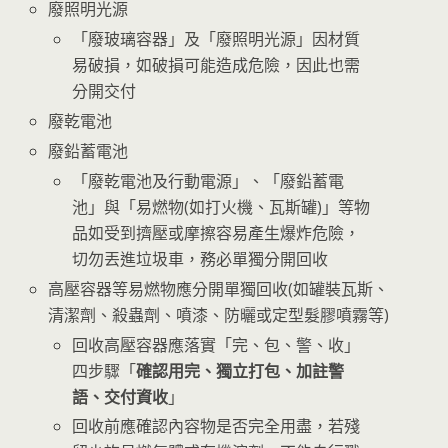
廢照明光源
「廢玻璃容器」及「廢照明光源」因材質
易破損，如破損可能造成危險，因此也需
分開交付
廢乾電池
廢鉛蓄電池
「廢乾電池及行動電源」、「廢鉛蓄電
池」與「易燃物(如打火機、瓦斯罐)」等物
品如受到擠壓或摩擦容易產生爆炸危險，
切勿丟進垃圾車，務必單獨分開回收
高壓容器等易燃物應分開單獨回收(如罐裝瓦斯、
清潔劑、殺蟲劑、噴漆、防曬或定型髮膠噴霧等)
回收高壓容器應落實「完、包、警、收」
四步驟「
確認用完、獨立打包、加註警
語、交付資收
」
回收前應確認內容物是否完全用盡，若殘