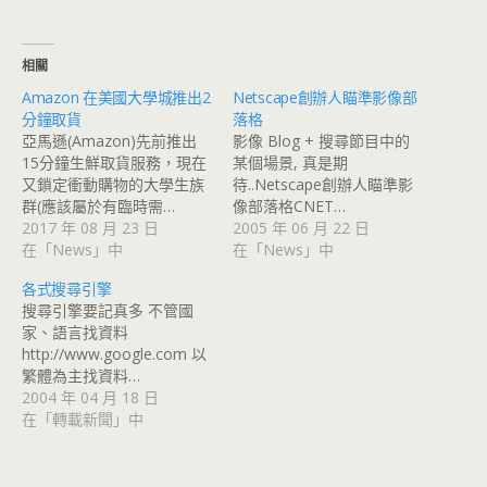
相關
Amazon 在美國大學城推出2
Netscape創辦人瞄準影像部
分鐘取貨
落格
亞馬遜(Amazon)先前推出
影像 Blog + 搜尋節目中的
15分鐘生鮮取貨服務，現在
某個場景, 真是期
又鎖定衝動購物的大學生族
待..Netscape創辦人瞄準影
群(應該屬於有臨時需…
像部落格CNET…
2017 年 08 月 23 日
2005 年 06 月 22 日
在「News」中
在「News」中
各式搜尋引擎
搜尋引擎要記真多 不管國
家、語言找資料
http://www.google.com 以
繁體為主找資料…
2004 年 04 月 18 日
在「轉載新聞」中