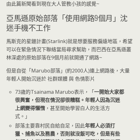
由此篇新聞看到現在大人管教小孩的感覺~
亞馬遜原始部落「使用網路9個月」沈
迷手機不工作
馬斯克的星鏈計畫(Starlink)就是想要服務偏遠地區，希望
可以在緊急情況下聯絡當局尋求幫助，而巴西在亞馬遜叢
林深處的原始部落在9個月前就開通了網路~
但是自從「Marubo部落」(約2000人)連上網路後，大量
年輕人開始沉迷於 社群媒體 與 色情影片
73歲的Tsainama Marubo表示，「
一開始大家都
很興奮，但現在情況卻很糟糕。年輕人因為沉迷
上網變得懶惰
，甚至開始學習白人的生活方
式。」
部落主要靠村民自給自足，因此
年輕人必須打
獵、捕魚以及務農，否則就沒飯可吃，但是有些