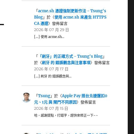
「
acme.sh 憑證強制更新作法 - Tsung's
Blog
」於〈
使用 acme.sh 來產生 HTTPS
CA 憑證
〉發佈留言
2026 年 07 月 29 日
[…] 使用 acme.sh…
「
「刷牙」的正確方式 - Tsung's Blog
」
於〈
刷牙 的 錯誤觀念與注意事項
〉發佈留言
2026 年 07 月 17 日
[…] 刷牙 的 錯誤觀念與…
「
Tsung
」於〈
Apple Pay 搭台北捷運扣0
元、1元 與 閘門不同原因
〉發佈留言
2026 年 07 月 15 日
哈，感謝提點，打錯字，趕快來修正一下~~