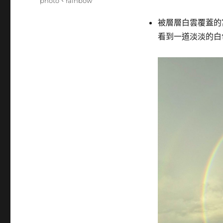
籤
photo
、
rainbow
被層層白雲覆蓋的
看到一道淡淡的白