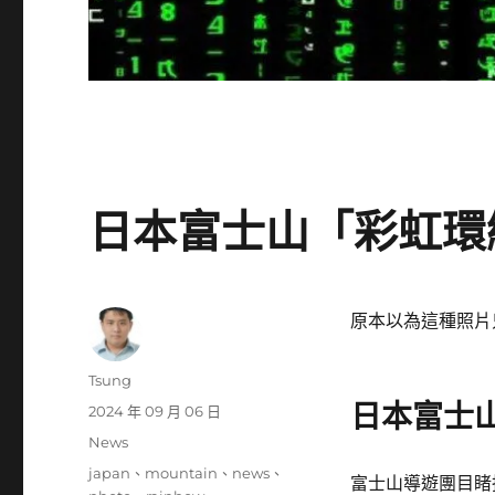
日本富士山「彩虹環
原本以為這種照片
作
Tsung
者
日本富士
發
2024 年 09 月 06 日
佈
分
News
日
類
標
japan
、
mountain
、
news
、
期:
富士山導遊團目睹