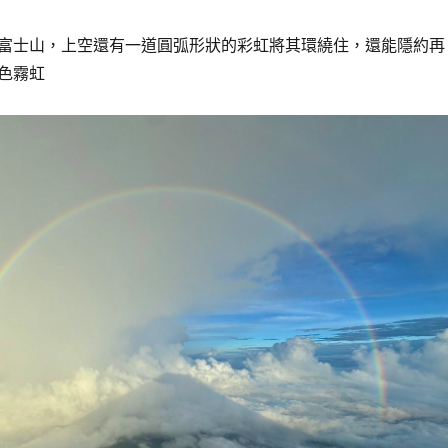
富士山，上空還有一道圓弧形狀的彩虹將其環繞住，還能隱約再
色霧虹