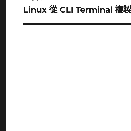
章:
Linux 從 CLI Termina
下
一
篇
文
章: