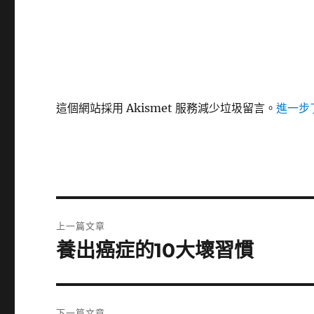
這個網站採用 Akismet 服務減少垃圾留言。
進一步了
文
上一篇文章
章
養出癌症的10大壞習慣
上
一
導
篇
覽
文
下一篇文章