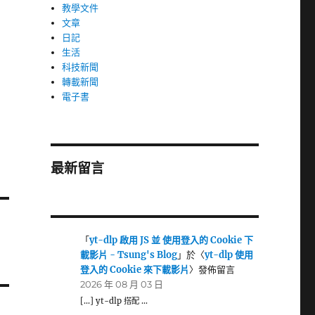
教學文件
文章
日記
生活
科技新聞
轉載新聞
電子書
最新留言
「
yt-dlp 啟用 JS 並 使用登入的 Cookie 下
載影片 - Tsung's Blog
」於〈
yt-dlp 使用
登入的 Cookie 來下載影片
〉發佈留言
2026 年 08 月 03 日
[…] yt-dlp 搭配 …