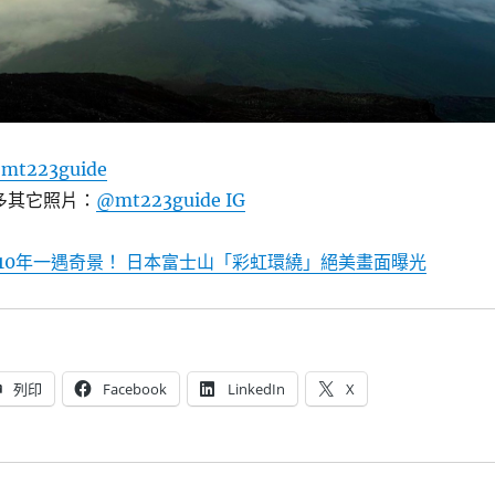
mt223guide
更多其它照片：
@mt223guide IG
10年一遇奇景！ 日本富士山「彩虹環繞」絕美畫面曝光
列印
Facebook
LinkedIn
X