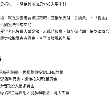
即是損失」，誘使其不加思索投入更多錢
階段：就是受害者要求提款時，宣稱須支付「手續費」、「稅金
，否則無法完成交易
調受害者已投資大量金額，若此時放棄，將全盤皆輸；提款須符
，逐步榨取受害者資金，直至其發現被詐騙
析
告吸引點擊，再推薦假投資LINE群組
群營造獲利假象，誘使投入第1筆資金
導借款投入更多資金
納保證金等費用才能解鎖收益，隨即失聯