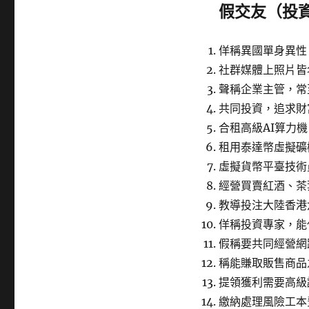
假交友（投
佯稱異國單身異性
社群媒體上照片皆
聲稱企業主管，常
共同投資，追求財
合租高級AI算力機
租用泰達幣虛擬礦
虛擬貨幣平臺技術
經營買賣紅酒、茶
教導投注大陸香港
佯稱投資專家，能
假稱要共同經營網
稱能賺取販售商品
提領獲利需要高級
繳納處理風險工本