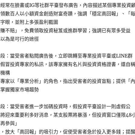
經常在臉書或IG等社群平臺發布廣告，內容描述某個專業投資
帶領數百人以小額資金創造財富奇蹟，強調「穩定高回報」、「
等字眼，並附上多張盈利截圖
穩賺不賠」，免費領取投資秘笈或進群學習；強調已有眾多受益
誤以為是可行的途徑
段：當受害者點閱廣告後，立即跳轉至專業投資平臺或LINE群
名假冒投資專家的私訊，該專家擁有名片與投資資格證書，還自
融機構
資專家以「專業分析」的角色，指出受害者的投資盲點；提供「
稱掌握獨家市場趨勢
階段：當受害者進一步加碼投資時，假投資平臺設計一則虛假公
將迎來重要利多好消息，某支股票將暴漲，但投資窗口僅限48
法再參與」
益，放大「高回報」的吸引力，促使受害者急於投入更多錢；提