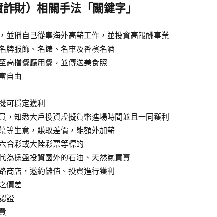
資詐財）相關手法「關鍵字」
，並稱自己從事海外高薪工作，並投資高報酬事業
名牌服飾、名錶、名車及香檳名酒
至高檔餐廳用餐，並傳送美食照
富自由
機可穩定獲利
員，知悉大戶投資虛擬貨幣進場時間並且一同獲利
葉等生意，賺取差價，能額外加薪
六合彩或大陸彩票等標的
代為操盤投資國外的石油、天然氣買賣
路商店，邀約儲值、投資進行獲利
之價差
認證
費