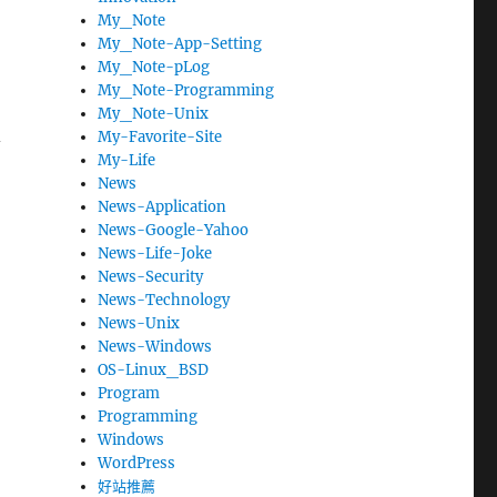
My_Note
My_Note-App-Setting
My_Note-pLog
」
My_Note-Programming
My_Note-Unix
My-Favorite-Site
合
My-Life
News
News-Application
News-Google-Yahoo
News-Life-Joke
News-Security
News-Technology
News-Unix
News-Windows
OS-Linux_BSD
Program
Programming
Windows
WordPress
好站推薦