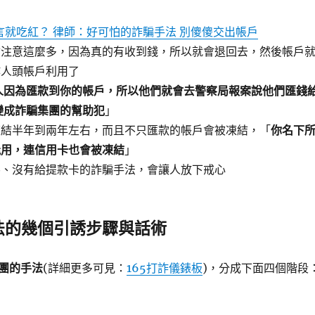
言就吃紅？ 律師：好可怕的詐騙手法 別傻傻交出帳戶
會注意這麼多，因為真的有收到錢，所以就會退回去，然後帳戶
作人頭帳戶利用了
人因為匯款到你的帳戶，所以他們就會去警察局報案說他們匯錢
變成詐騙集團的幫助犯
」
凍結半年到兩年左右，而且不只匯款的帳戶會被凍結，「
你名下
能用，連信用卡也會被凍結
」
碼、沒有給提款卡的詐騙手法，會讓人放下戒心
法的幾個引誘步驟與話術
團的手法
(詳細更多可見：
165打詐儀錶板
)，分成下面四個階段