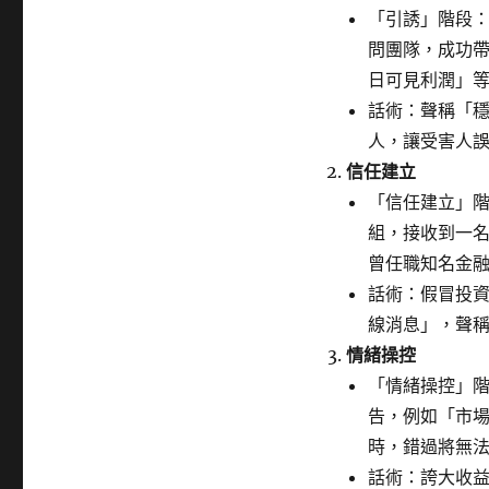
「引誘」階段：
問團隊，成功
日可見利潤」
話術：聲稱「
人，讓受害人
信任建立
「信任建立」階
組，接收到一
曾任職知名金
話術：假冒投
線消息」，聲
情緒操控
「情緒操控」
告，例如「市場
時，錯過將無
話術：誇大收