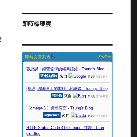
就
即時標籤雲
給
所
SiteTag
：