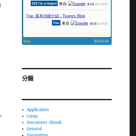
顧
每
稱
分類
內
Application
小
Camp
Document-Ebook
General
醒
Innovation