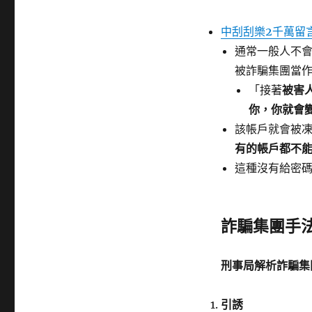
中刮刮樂2千萬留
通常一般人不
被詐騙集團當
「接著
被害
你，你就會
該帳戶就會被
有的帳戶都不
這種沒有給密
詐騙集團手
刑事局解析詐騙集
引誘