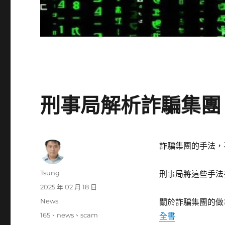
刑事局解析詐騙集團 四
詐騙集團的手法，
作
Tsung
刑事局將這些手法
者
發
2025 年 02 月 18 日
佈
分
News
關於詐騙集團的做
日
類
標
165
、
news
、
scam
全書
期: