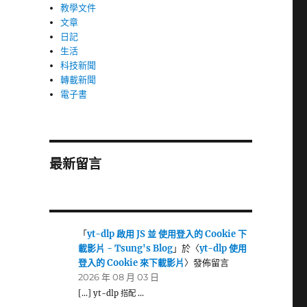
教學文件
文章
日記
生活
科技新聞
轉載新聞
電子書
最新留言
「
yt-dlp 啟用 JS 並 使用登入的 Cookie 下
載影片 - Tsung's Blog
」於〈
yt-dlp 使用
登入的 Cookie 來下載影片
〉發佈留言
2026 年 08 月 03 日
[…] yt-dlp 搭配 …