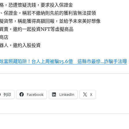
格，恐遭懷疑洗錢，要求投入保證金
、保證金，稱若不繳納則先前的獲利皆無法提領
擬貨幣，稱能獲得高額回報，並給予未來美好想像
買賣，邀約一起投資NFT等虛擬商品
商店
器人，邀約入股投資
炫富照藏陷阱！台人上周被騙15.6億 這縣市最慘...詐騙手法曝
列印
Facebook
LinkedIn
X