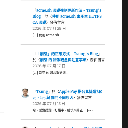
「
acme.sh 憑證強制更新作法 - Tsung's
Blog
」於〈
使用 acme.sh 來產生 HTTPS
CA 憑證
〉發佈留言
2026 年 07 月 29 日
[…] 使用 acme.sh…
「
「刷牙」的正確方式 - Tsung's Blog
」
於〈
刷牙 的 錯誤觀念與注意事項
〉發佈留言
2026 年 07 月 17 日
[…] 刷牙 的 錯誤觀念與…
「
Tsung
」於〈
Apple Pay 搭台北捷運扣0
元、1元 與 閘門不同原因
〉發佈留言
2026 年 07 月 15 日
哈，感謝提點，打錯字，趕快來修正一下~~