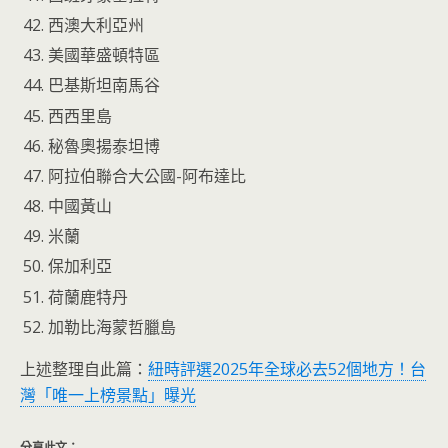
西澳大利亞州
美國華盛頓特區
巴基斯坦南馬谷
西西里島
秘魯奧揚泰坦博
阿拉伯聯合大公國-阿布達比
中國黃山
米蘭
保加利亞
荷蘭鹿特丹
加勒比海蒙哲臘島
上述整理自此篇：
紐時評選2025年全球必去52個地方！台
灣「唯一上榜景點」曝光
分享此文：