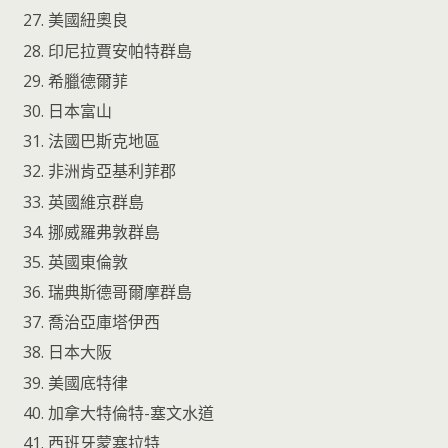
美國紐奧良
印尼拉賈安帕特群島
希臘德爾菲
日本富山
法國巴斯克地區
非洲肯亞基利菲郡
英國維京群島
挪威羅弗敦群島
英國東倫敦
瑞典斯德哥爾摩群島
喬治亞庫塔伊西
日本大阪
美國底特律
加拿大特倫特-塞文水道
西班牙蒙塞拉特