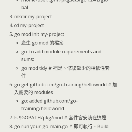
bal
mkdir my-project
cd my-project
go mod init my-project
產生 go.mod 的檔案
go: to add module requirements and
sums:
go mod tidy # 補足、修復缺少的相依性套
件
go get github.com/go-training/helloworld # 加
入需要的 modules
go: added github.com/go-
training/helloworld
ls $GOPATH/pkg/mod # 套件會安裝在這邊
go run your-go-main.go # 即可執行、Build