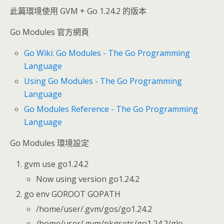
此篇環境使用 GVM + Go 1.24.2 的版本
Go Modules 官方網頁
Go Wiki: Go Modules - The Go Programming
Language
Using Go Modules - The Go Programming
Language
Go Modules Reference - The Go Programming
Language
Go Modules 環境設定
gvm use go1.24.2
Now using version go1.24.2
go env GOROOT GOPATH
/home/user/.gvm/gos/go1.24.2
/home/user/.gvm/pkgsets/go1.24.2/glo