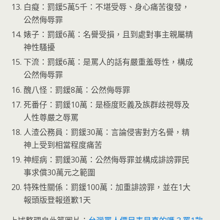
白癡：罰鍰5萬5千：不堪受辱、身心痛苦復發，
公然侮辱罪
婊子：罰鍰6萬：名譽受損，且到處對事主親屬精
神性騷擾
下流：罰鍰6萬：是罵人的話有嚴重羞辱性，構成
公然侮辱罪
醜八怪：罰鍰8萬：公然侮辱罪
死番仔：罰鍰10萬：是極度貶義及族群歧視辱及
人性尊嚴之辱罵
人渣公務員：罰鍰30萬：言論侵害對方名譽，精
神上受到相當程度痛苦
神經病：罰鍰30萬：公然侮辱罪並構成誹謗罪民
事求償30萬元之範圍
特殊性關係：罰鍰100萬：加重誹謗罪，並在1大
報頭版登報道歉1天