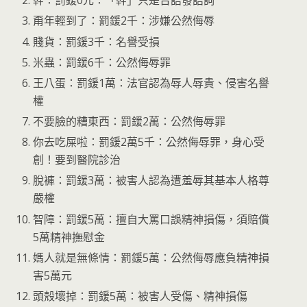
幹：罰鍰0元：「幹」只是台語發語詞
甭年輕到了：罰鍰2千：涉嫌公然侮辱
賤貨：罰鍰3千：名譽受損
米蟲：罰鍰6千：公然侮辱罪
王八蛋：罰鍰1萬：法官認為辱人辱貴、侵害名譽
權
不要臉的糟東西：罰鍰2萬：公然侮辱罪
你去吃屎啦：罰鍰2萬5千：公然侮辱罪，身心受
創！要到醫院診治
脫褲：罰鍰3萬：被害人認為遭羞辱其基本人格尊
嚴權
智障：罰鍰5萬：擅自大罵口誤精神損傷，須賠償
5萬精神撫慰金
媽人就是無條情：罰鍰5萬：公然侮辱應負精神損
害5萬元
頭殼壞掉：罰鍰5萬：被害人受傷、精神損傷