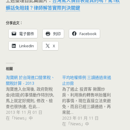
上述整理自此篇圖片：
台灣罵人價目表是真的嗎？罵1款
髒話免賠錢？律師解答實際判決關鍵
分享此文：
電子郵件
列印
Facebook
LinkedIn
X
相關
淘寶網 於台灣進口營業稅、
平均地權條例 三讀通過來遏
關稅計算 - 2013
止炒房
淘寶進入台灣後, 政府對稅
為了遏止 投資客 揪團炒
金(收錢)的事情動作特別快,
房、利用換約轉售哄抬獲利
馬上就定好規則, 修改、檢
的事情，現在直接立法來避
查也很快速, 在此…
免，而且已經三讀通過，再
2013 年 11 月 01 日
來就…
在「News」中
2023 年 01 月 11 日
在「News」中