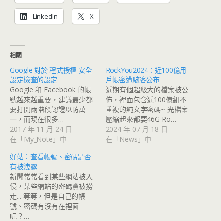
LinkedIn
X
相關
Google 對於 程式授權 安全
RockYou2024：近100億用
設定檢查的設定
戶帳密遭駭客公布
Google 和 Facebook 的帳
近期有個超級大的檔案被公
號越來越重要，建議最少都
佈，裡面包含近100億組不
要打開兩階段認證以防萬
重複的純文字密碼~ 光檔案
一，而現在很多…
壓縮起來都要46G Ro…
2017 年 11 月 24 日
2024 年 07 月 18 日
在「My_Note」中
在「News」中
好站：查看帳號、密碼是否
有被洩露
新聞常常看到某些網站被入
侵，某些網站的密碼黨被撈
走... 等等，但是自己的帳
號、密碼有沒有在裡面
呢？…