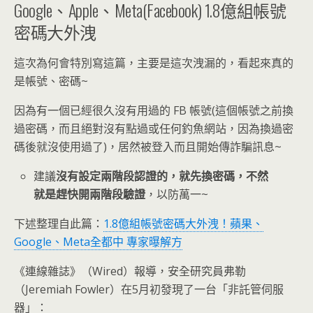
Google、Apple、Meta(Facebook) 1.8億組帳號
密碼大外洩
這次為何會特別寫這篇，主要是這次洩漏的，看起來真的
是帳號、密碼~
因為有一個已經很久沒有用過的 FB 帳號(這個帳號之前換
過密碼，而且絕對沒有點過或任何釣魚網站，因為換過密
碼後就沒使用過了)，居然被登入而且開始傳詐騙訊息~
建議
沒有設定兩階段認證的，就先換密碼，不然
就是趕快開兩階段驗證
，以防萬一~
下述整理自此篇：
1.8億組帳號密碼大外洩！蘋果、
Google、Meta全都中 專家曝解方
《連線雜誌》（Wired）報導，安全研究員弗勒
（Jeremiah Fowler）在5月初發現了一台「非託管伺服
器」：