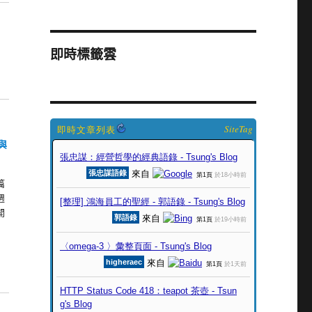
即時標籤雲
SiteTag
與
篇
週
開