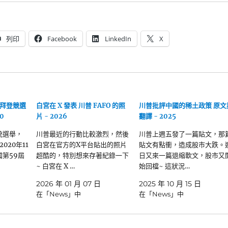
列印
Facebook
LinkedIn
X
拜登競選
白宮在 X 發表 川普 FAFO 的照
川普批評中國的稀土政策 原文
0
片 - 2026
翻譯 - 2025
統選舉，
川普最近的行動比較激烈，然後
川普上週五發了一篇貼文，那
020年11
白宮在官方的X平台貼出的照片
貼文有點衝，造成股市大跌。
國第59屆
超酷的，特別想來存著紀錄一下
日又來一篇退縮軟文，股市又
~ 白宮在 X …
始回檔~ 這狀況…
2026 年 01 月 07 日
2025 年 10 月 15 日
在「News」中
在「News」中