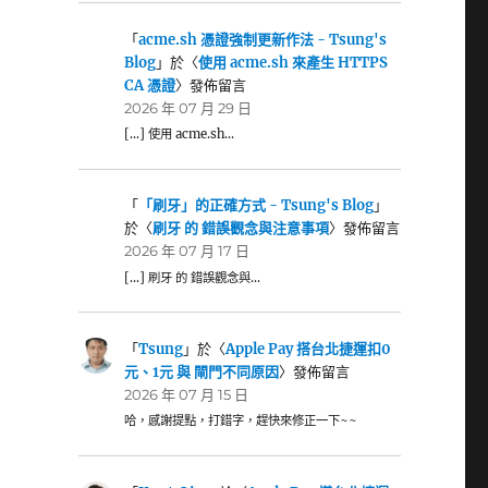
「
acme.sh 憑證強制更新作法 - Tsung's
Blog
」於〈
使用 acme.sh 來產生 HTTPS
CA 憑證
〉發佈留言
2026 年 07 月 29 日
[…] 使用 acme.sh…
「
「刷牙」的正確方式 - Tsung's Blog
」
於〈
刷牙 的 錯誤觀念與注意事項
〉發佈留言
2026 年 07 月 17 日
[…] 刷牙 的 錯誤觀念與…
「
Tsung
」於〈
Apple Pay 搭台北捷運扣0
元、1元 與 閘門不同原因
〉發佈留言
2026 年 07 月 15 日
哈，感謝提點，打錯字，趕快來修正一下~~