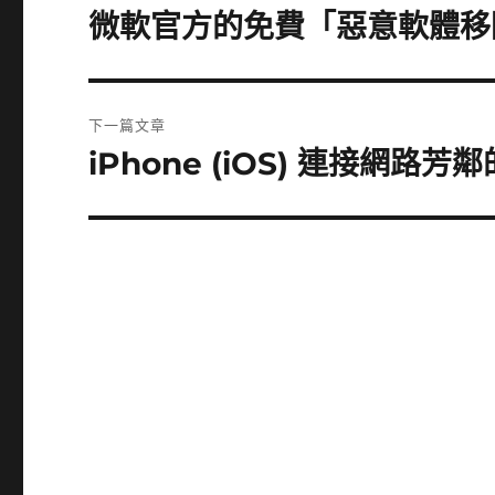
章
微軟官方的免費「惡意軟體移
上
一
導
篇
覽
文
下一篇文章
章:
iPhone (iOS) 連接網路芳
下
一
篇
文
章: