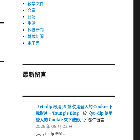
教學文件
文章
日記
生活
科技新聞
轉載新聞
電子書
最新留言
「
yt-dlp 啟用 JS 並 使用登入的 Cookie 下
載影片 - Tsung's Blog
」於〈
yt-dlp 使用
登入的 Cookie 來下載影片
〉發佈留言
2026 年 08 月 03 日
[…] yt-dlp 搭配 …