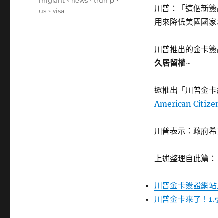
籤
migrant
、
news
、
trump
、
川普：「這個新簽
us
、
visa
用來降低美國國家
川普推出的金卡簽
久居留權
~
還推出「川普金卡
American Citize
川普表示：政府希
上述整理自此篇：
川普金卡簽證網站上
川普金卡來了！1.