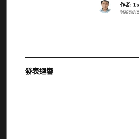
作者:
Ts
對新奇的事
發表迴響