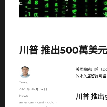
川普 推出500萬美
美國總統川普（Do
的永久居留許可證
作
Tsung
者
發
2025 年 06 月 24 日
佈
川普 推出
分
News
日
類
標
american
、
card
、
gold
、
期: