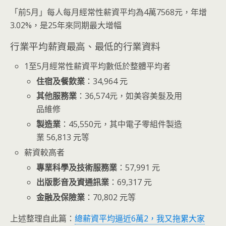
「前5月」每人每月經常性薪資平均為4萬7568元，年增
3.02%，是25年來同期最大增幅
行業平均薪資最高、最低的行業資料
1至5月經常性薪資平均數低於整體平均者
住宿及餐飲業
：34,964 元
其他服務業
：36,574元，如美容美髮及用
品維修
製造業
：45,550元，其中電子零組件製造
業 56,813 元等
薪資較高者
專業科學及技術服務業
：57,991 元
出版影音及資通訊業
：69,317 元
金融及保險業
：70,802 元等
上述整理自此篇：
總薪資平均逼近6萬2，我又拖累大家