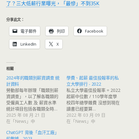
了？三大低薪行業曝光，「最慘」不到35K
分享此文：
電子郵件
列印
Facebook
LinkedIn
X
相關
2024年的職類別薪資調查 統
學費、起薪 最佳投報率的私
計資料
立大學排行 - 2022
勞動部每年辦理「職類別薪
私立大學最佳投報率 = 2022
資調查」，以了解各職類的
起薪中位數 / 110學年度學
受僱員工人數 及 薪資水準
校四年總學雜費 沒想到現在
統計項目包括各職類全時…
讀書已經要算…
2025 年 08 月 21 日
2022 年 03 月 09 日
在「News」中
在「News」中
ChatGPT 背後「血汗工廠」
的數據 - 2023