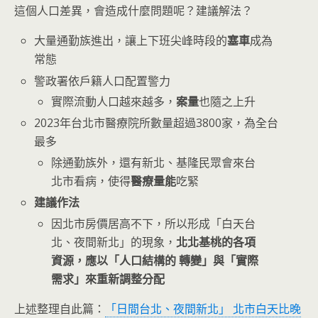
這個人口差異，會造成什麼問題呢？建議解法？
大量通勤族進出，讓上下班尖峰時段的
塞車
成為
常態
警政署依戶籍人口配置警力
實際流動人口越來越多，
案量
也隨之上升
2023年台北市醫療院所數量超過3800家，為全台
最多
除通勤族外，還有新北、基隆民眾會來台
北市看病，使得
醫療量能
吃緊
建議作法
因北市房價居高不下，所以形成「白天台
北、夜間新北」的現象，
北北基桃的各項
資源，應以「人口結構的 轉變」與「實際
需求」來重新調整分配
上述整理自此篇：
「日間台北、夜間新北」 北市白天比晚